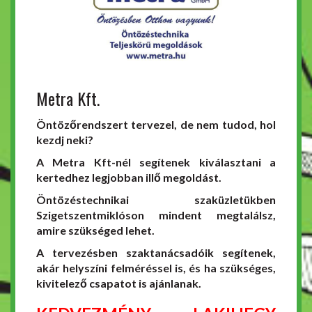
Metra Kft.
Öntözőrendszert tervezel, de nem tudod, hol
kezdj neki?
A Metra Kft-nél segítenek kiválasztani a
kertedhez legjobban illő megoldást.
Öntözéstechnikai szaküzletükben
Szigetszentmiklóson mindent megtalálsz,
amire szükséged lehet.
A tervezésben szaktanácsadóik segítenek,
akár helyszíni felméréssel is, és ha szükséges,
kivitelező csapatot is ajánlanak.