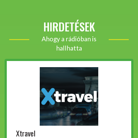
HIRDETÉSEK
Ahogy a rádióban is
hallhatta
Xtravel