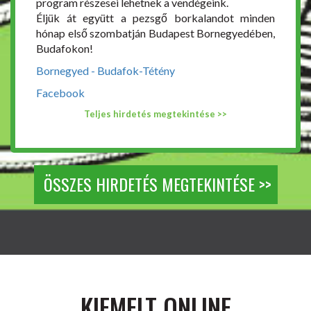
program részesei lehetnek a vendégeink.
Éljük át együtt a pezsgő borkalandot minden
hónap első szombatján Budapest Bornegyedében,
Budafokon!
Bornegyed - Budafok-Tétény
Facebook
Teljes hirdetés megtekintése >>
ÖSSZES HIRDETÉS MEGTEKINTÉSE >>
KIEMELT ONLINE