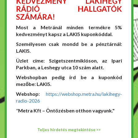
KEDVEZMÉNY LAKIHEGY
RÁDIÓ HALLGATÓK
SZÁMÁRA!
Most a Metránál minden termékre 5%
kedvezményt kapsz a LAKI5 kuponkóddal.
Személyesen csak mondd be a pénztárnál:
LAKI5.
Üzlet címe: Szigetszentmiklóson, az Ipari
Parkban, a Leshegy utca 10 szám alatt.
Webshopban pedig írd be a kuponkód
mezőbe: LAKI5.
Webshop:
https://webshop.metra.hu/lakihegy-
radio-2026
"
Metra Kft – Öntözésben otthon vagyunk."
Teljes hirdetés megtekintése >>