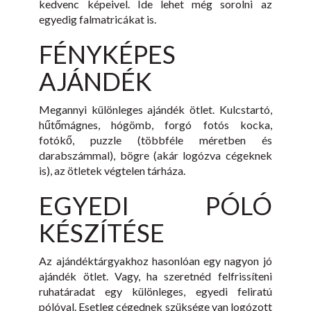
kedvenc képeivel. Ide lehet még sorolni az
egyedig falmatricákat is.
FÉNYKÉPES
AJÁNDÉK
Megannyi különleges ajándék ötlet. Kulcstartó,
hűtőmágnes, hógömb, forgó fotós kocka,
fotókő, puzzle (többféle méretben és
darabszámmal), bögre (akár logózva cégeknek
is), az ötletek végtelen tárháza.
EGYEDI PÓLÓ
KÉSZÍTÉSE
Az ajándéktárgyakhoz hasonlóan egy nagyon jó
ajándék ötlet. Vagy, ha szeretnéd felfrissíteni
ruhatáradat egy különleges, egyedi feliratú
pólóval. Esetleg cégednek szüksége van logózott