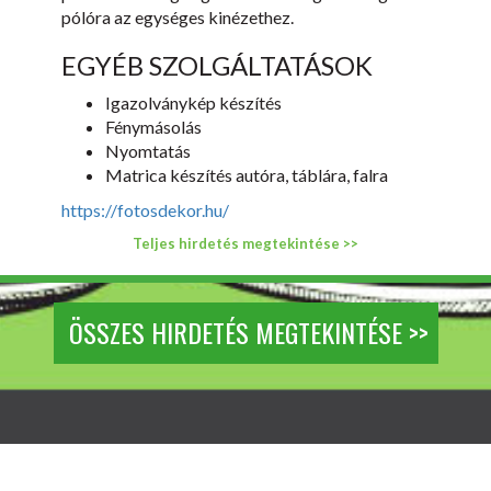
pólóra az egységes kinézethez.
EGYÉB SZOLGÁLTATÁSOK
Igazolványkép készítés
Fénymásolás
Nyomtatás
Matrica készítés autóra, táblára, falra
https://fotosdekor.hu/
Teljes hirdetés megtekintése >>
ÖSSZES HIRDETÉS MEGTEKINTÉSE >>