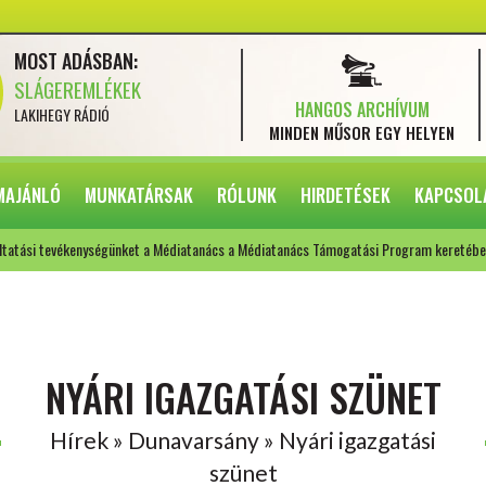
MOST ADÁSBAN:
SLÁGEREMLÉKEK
HANGOS ARCHÍVUM
LAKIHEGY RÁDIÓ
MINDEN MŰSOR
EGY HELYEN
MAJÁNLÓ
MUNKATÁRSAK
RÓLUNK
HIRDETÉSEK
KAPCSOL
ltatási tevékenységünket a Médiatanács a Médiatanács Támogatási Program keretébe
NYÁRI IGAZGATÁSI SZÜNET
Hírek » Dunavarsány » Nyári igazgatási
szünet