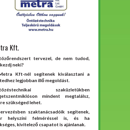
tra Kft.
özőrendszert tervezel, de nem tudod,
 kezdj neki?
etra Kft-nél segítenek kiválasztani a
tedhez legjobban illő megoldást.
tözéstechnikai szaküzletükben
getszentmiklóson mindent megtalálsz,
re szükséged lehet.
ervezésben szaktanácsadóik segítenek,
ár helyszíni felméréssel is, és ha
kséges, kivitelező csapatot is ajánlanak.