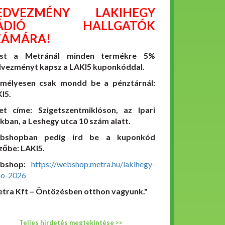
EDVEZMÉNY LAKIHEGY
ÁDIÓ HALLGATÓK
ZÁMÁRA!
st a Metránál minden termékre 5%
vezményt kapsz a LAKI5 kuponkóddal.
mélyesen csak mondd be a pénztárnál:
I5.
et címe: Szigetszentmiklóson, az Ipari
kban, a Leshegy utca 10 szám alatt.
bshopban pedig írd be a kuponkód
őbe: LAKI5.
bshop:
https://webshop.metra.hu/lakihegy-
io-2026
tra Kft – Öntözésben otthon vagyunk."
Teljes hirdetés megtekintése >>