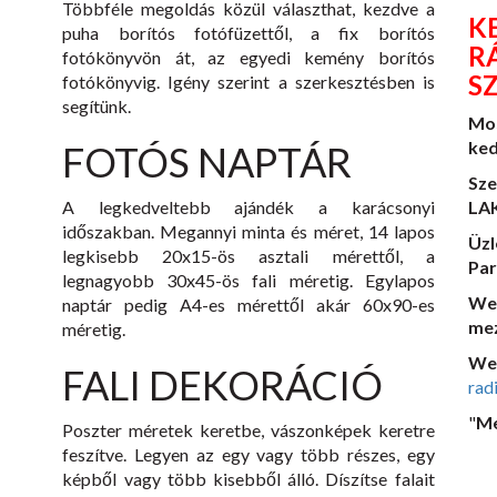
Többféle megoldás közül választhat, kezdve a
K
puha borítós fotófüzettől, a fix borítós
R
fotókönyvön át, az egyedi kemény borítós
S
fotókönyvig. Igény szerint a szerkesztésben is
segítünk.
Mo
ked
FOTÓS NAPTÁR
Sze
A legkedveltebb ajándék a karácsonyi
LAK
időszakban. Megannyi minta és méret, 14 lapos
Üzl
legkisebb 20x15-ös asztali mérettől, a
Par
legnagyobb 30x45-ös fali méretig. Egylapos
We
naptár pedig A4-es mérettől akár 60x90-es
mez
méretig.
We
FALI DEKORÁCIÓ
rad
"
Me
Poszter méretek keretbe, vászonképek keretre
feszítve. Legyen az egy vagy több részes, egy
képből vagy több kisebből álló. Díszítse falait