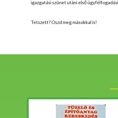
igazgatási szünet utáni első ügyfélfogadás
Tetszett? Oszd meg másokkal is!