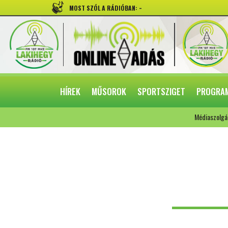
-
MOST SZÓL A RÁDIÓBAN:
HÍREK
MŰSOROK
SPORTSZIGET
PROGRA
Médiaszolgá