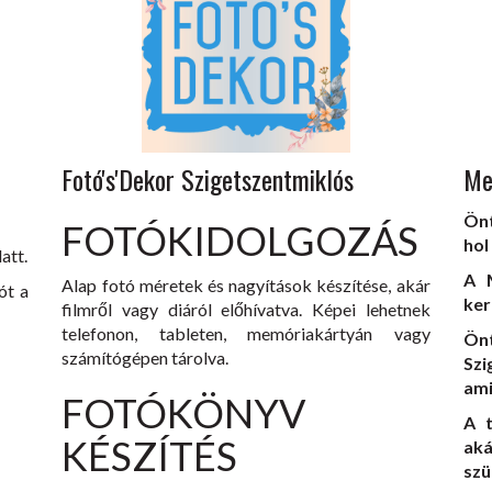
Fotó's'Dekor Szigetszentmiklós
Me
Önt
FOTÓKIDOLGOZÁS
hol
att.
A M
Alap fotó méretek és nagyítások készítése, akár
ót a
ker
filmről vagy diáról előhívatva. Képei lehetnek
telefonon, tableten, memóriakártyán vagy
Ön
számítógépen tárolva.
Szi
ami
FOTÓKÖNYV
A t
KÉSZÍTÉS
ak
szü