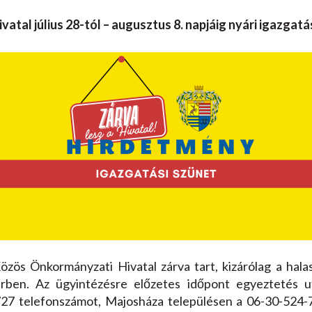
al július 28-tól – augusztus 8. napjáig nyári igazgatás
Közös Önkormányzati Hivatal zárva tart, kizárólag a hala
rben. Az ügyintézésre előzetes időpont egyeztetés u
7 telefonszámot, Majosháza településen a 06-30-524-7