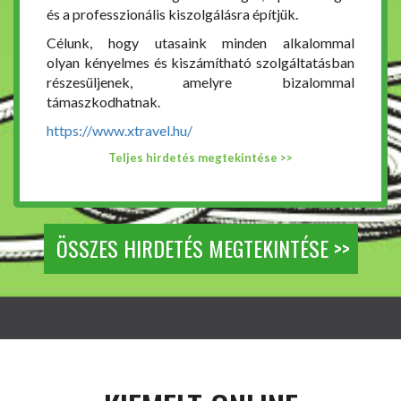
és a professzionális kiszolgálásra építjük.
Célunk, hogy utasaink minden alkalommal
olyan kényelmes és kiszámítható szolgáltatásban
részesüljenek, amelyre bizalommal
támaszkodhatnak.
https://www.xtravel.hu/
Teljes hirdetés megtekintése >>
ÖSSZES HIRDETÉS MEGTEKINTÉSE >>