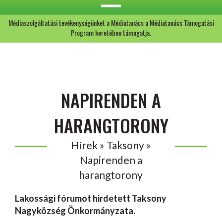
Médiaszolgáltatási tevékenységünket a Médiatanács a Médiatanács Támogatási
Program keretében támogatja.
NAPIRENDEN A
HARANGTORONY
Hírek » Taksony »
Napirenden a
harangtorony
Lakossági fórumot hirdetett Taksony
Nagyközség Önkormányzata.