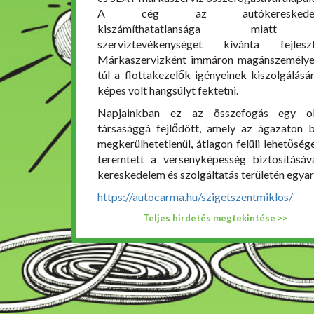
A cég az autókereskedel
kiszámíthatatlansága miat
szerviztevékenységet kívánta fejleszt
Márkaszervizként immáron magánszemély
túl a flottakezelők igényeinek kiszolgálásár
képes volt hangsúlyt fektetni.
Napjainkban ez az összefogás egy ol
társasággá fejlődött, amely az ágazaton b
megkerülhetetlenül, átlagon felüli lehetőség
teremtett a versenyképesség biztosításáv
kereskedelem és szolgáltatás területén egyar
https://autocarma.hu/szigetszentmiklos/
Teljes hirdetés megtekintése >>