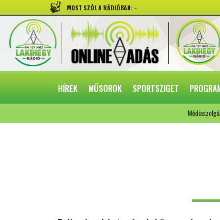
-
MOST SZÓL A RÁDIÓBAN:
HÍREK
MŰSOROK
SPORTSZIGET
PROGRA
Médiaszolgá