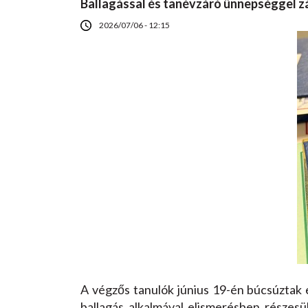
Ballagással és tanévzáró ünnepséggel z
2026/07/06 - 12:15
A végzős tanulók június 19-én búcsúztak el
ballagás alkalmával elismerésben részesü