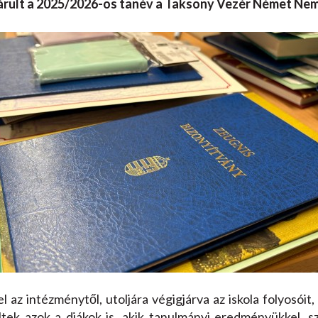
árult a 2025/2026-os tanév a Taksony Vezér Német Nemz
 az intézménytől, utoljára végigjárva az iskola folyosóit, 
ltek azok a diákok is, akik tanulmányi eredményükkel, 