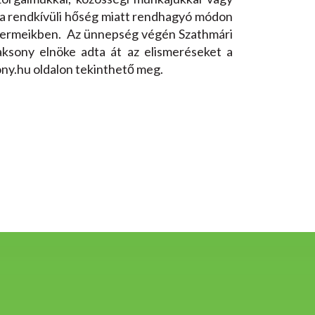
 a rendkívüli hőség miatt rendhagyó módon
álytermeikben. Az ünnepség végén Szathmári
ksony elnöke adta át az elismeréseket a
ony.hu oldalon tekinthető meg.