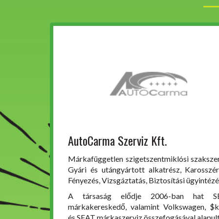
AutoCarma Szerviz Kft.
Márkafüggetlen szigetszentmiklósi szakszer
Gyári és utángyártott alkatrész, Karosszér
Fényezés, Vizsgáztatás, Biztosítási ügyintézé
A társaság elődje 2006-ban hat S
márkakereskedő, valamint Volkswagen, $
és SEAT márkaszerviz összefogásával alapult