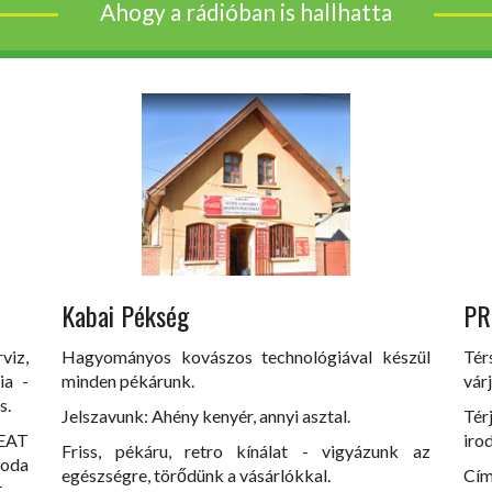
Ahogy a rádióban is hallhatta
Kabai Pékség
PR
viz,
Hagyományos kovászos technológiával készül
Tér
ia -
minden pékárunk.
vár
s.
Jelszavunk: Ahény kenyér, annyi asztal.
Té
EAT
iro
Friss, pékáru, retro kínálat - vigyázunk az
koda
egészségre, törődünk a vásárlókkal.
Cím
.