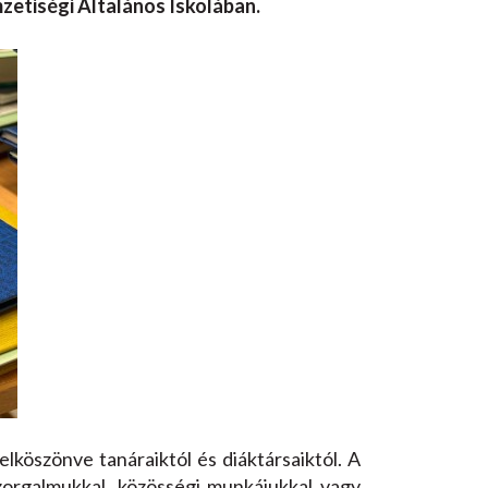
etiségi Általános Iskolában.
elköszönve tanáraiktól és diáktársaiktól. A
szorgalmukkal, közösségi munkájukkal vagy