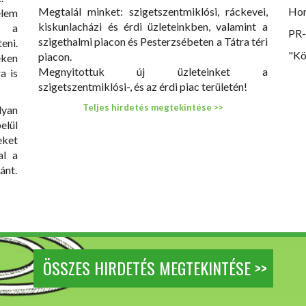
Megtalál minket: szigetszentmiklósi, ráckevei,
Hon
em
kiskunlacházi és érdi üzleteinkben, valamint a
t a
PR-
szigethalmi piacon és Pesterzsébeten a Tátra téri
eni.
"Kö
piacon.
eken
Megnyitottuk új üzleteinket a
a is
szigetszentmiklósi-, és az érdi piac területén!
Teljes hirdetés megtekintése >>
yan
elül
eket
al a
ánt.
ÖSSZES HIRDETÉS MEGTEKINTÉSE >>