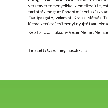
versenyeredményeikkel kiemelkedő teljesí
tartották meg: az ünnepi műsort az iskola
Éva igazgató, valamint Kreisz Mátyás T
kiemelkedő teljesítményt nyújtó tanulóknak
Kép forrása: Taksony Vezér Német Nemzetis
Tetszett? Oszd meg másokkal is!