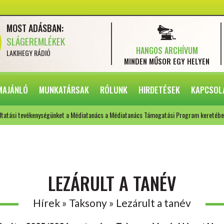
MOST ADÁSBAN:
SLÁGEREMLÉKEK
HANGOS ARCHÍVUM
LAKIHEGY RÁDIÓ
MINDEN MŰSOR
EGY HELYEN
MAJÁNLÓ
MUNKATÁRSAK
RÓLUNK
HIRDETÉSEK
KAPCSOL
ltatási tevékenységünket a Médiatanács a Médiatanács Támogatási Program keretébe
LEZÁRULT A TANÉV
Hírek » Taksony » Lezárult a tanév