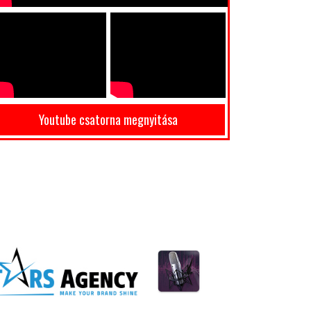
Youtube csatorna megnyitása