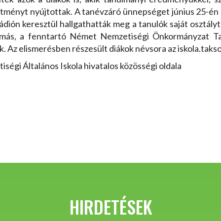
tményt nyújtottak. A tanévzáró ünnepséget június 25-én
rádión keresztül hallgathatták meg a tanulók saját oszt
amás, a fenntartó Német Nemzetiségi Önkormányzat Ta
. Az elismerésben részesült diákok névsora az iskola.taks
égi Általános Iskola hivatalos közösségi oldala
HIRDETÉSEK