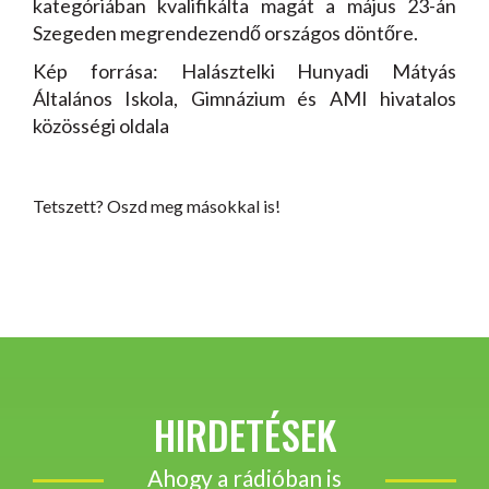
kategóriában kvalifikálta magát a május 23-án
Szegeden megrendezendő országos döntőre.
Kép forrása: Halásztelki Hunyadi Mátyás
Általános Iskola, Gimnázium és AMI hivatalos
közösségi oldala
Tetszett? Oszd meg másokkal is!
HIRDETÉSEK
Ahogy a rádióban is