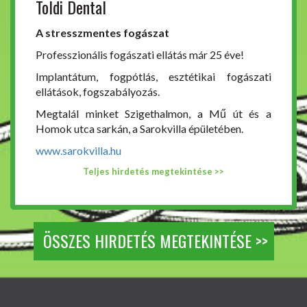
Toldi Dental
A stresszmentes fogászat
Professzionális fogászati ellátás már 25 éve!
Implantátum, fogpótlás, esztétikai fogászati
ellátások, fogszabályozás.
Megtalál minket Szigethalmon, a Mű út és a
Homok utca sarkán, a Sarokvilla épületében.
www.sarokvilla.hu
Teljes hirdetés megtekintése >>
ÖSSZES HIRDETÉS MEGTEKINTÉSE >>