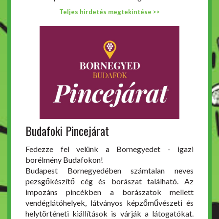
Teljes hirdetés megtekintése >>
Budafoki Pincejárat
Fedezze fel velünk a Bornegyedet - igazi
borélmény Budafokon!
Budapest Bornegyedében számtalan neves
pezsgőkészítő cég és borászat található. Az
impozáns pincékben a borászatok mellett
vendéglátóhelyek, látványos képzőművészeti és
helytörténeti kiállítások is várják a látogatókat.