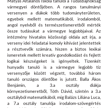
Mátyás Általános Iskola tanulói a Tudásbajnokság
vármegyei döntőjében. A rangos tanulmányi
versenyen a diákok több tudományterületen,
egyebek mellett matematikából, irodalomból,
angol nyelvből és természetismeretből mérték
össze tudásukat a vármegye legjobbjaival. Az
intézmény hivatalos közösségi oldala azt írja, a
verseny idei feladatai komoly kihívást jelentettek
a résztvevők számára, hiszen a biztos lexikai
ismeretek mellett kreatív gondolkodást és fejlett
logikai készségeket is igényeltek. Tizenkét
hunyadis tanuló is a vármegye legjobb tíz
versenyzője között végzett, továbbá három
tanuló országos döntőbe is jutott. Balla Ákos
Benjámin, a 3.a osztály diákja
környezetismeretből, Tóth Dávid, szintén a 3.a
osztályból matematikából, míg Balázs Liliána Luca,
a 7.a osztály tanulója irodalom-szövegértés