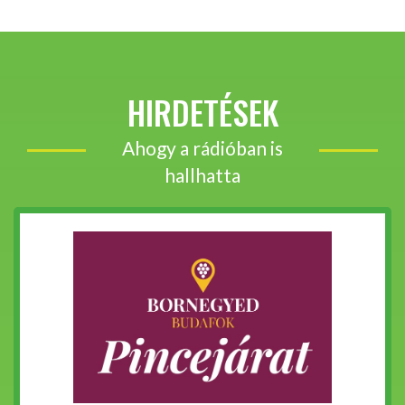
HIRDETÉSEK
Ahogy a rádióban is
hallhatta