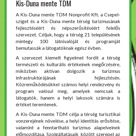
Kis-Duna mente TDM
A Kis-Duna mente TDM Nonprofit Kft. a Csepel-
sziget és a Kis-Duna mente térség turizmusának
fejlesztéséért és népszerűsítéséért felelős
szervezet. Céljuk, hogy a térség 21 településének
mintegy 100 látnivalóját és programját
bemutassák a látogatóknak egész évben.
A szervezet kiemelt figyelmet fordít a térség
természeti és kulturális értékeinek megőrzésére,
miközben aktívan dolgozik a turizmus
infrastruktúrájának fejlesztésén.
Közreműködésükkel számos helyi rendezvény és
program valósul meg, amelyek nemcsak a
látogatók, hanem a helyi lakosok számára is
értéket teremtenek.
A Kis-Duna mente TDM célja a térség turisztikai
vonzerejének növelése, a helyi identitás erősítése,
valamint a fenntartható turizmus alapelveinek
előmozdítása. Szolgáltatásaik között szerepel az