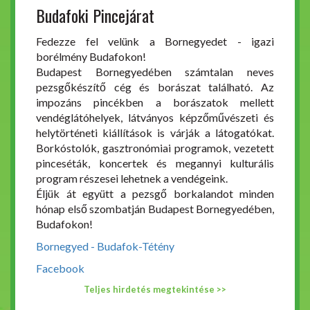
Budafoki Pincejárat
Fedezze fel velünk a Bornegyedet - igazi
borélmény Budafokon!
Budapest Bornegyedében számtalan neves
pezsgőkészítő cég és borászat található. Az
impozáns pincékben a borászatok mellett
vendéglátóhelyek, látványos képzőművészeti és
helytörténeti kiállítások is várják a látogatókat.
Borkóstolók, gasztronómiai programok, vezetett
pinceséták, koncertek és megannyi kulturális
program részesei lehetnek a vendégeink.
Éljük át együtt a pezsgő borkalandot minden
hónap első szombatján Budapest Bornegyedében,
Budafokon!
Bornegyed - Budafok-Tétény
Facebook
Teljes hirdetés megtekintése >>