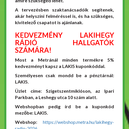
amire szükséged lehet.
A tervezésben szaktanácsadóik segítenek,
akár helyszíni felméréssel is, és ha szükséges,
kivitelező csapatot is ajánlanak.
KEDVEZMÉNY LAKIHEGY
RÁDIÓ HALLGATÓK
SZÁMÁRA!
Most a Metránál minden termékre 5%
kedvezményt kapsz a LAKI5 kuponkóddal.
Személyesen csak mondd be a pénztárnál:
LAKI5.
Üzlet címe: Szigetszentmiklóson, az Ipari
Parkban, a Leshegy utca 10 szám alatt.
Webshopban pedig írd be a kuponkód
mezőbe: LAKI5.
Webshop:
https://webshop.metra.hu/lakihegy-
radio-2026