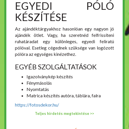
EGYEDI PÓLÓ
KÉSZÍTÉSE
Az ajándéktárgyakhoz hasonlóan egy nagyon jó
ajándék ötlet. Vagy, ha szeretnéd felfrissíteni
ruhatáradat egy különleges, egyedi feliratú
pólóval. Esetleg cégednek szüksége van logózott
pólóra az egységes kinézethez.
EGYÉB SZOLGÁLTATÁSOK
Igazolványkép készítés
Fénymásolás
Nyomtatás
Matrica készítés autóra, táblára, falra
https://fotosdekor.hu/
Teljes hirdetés megtekintése >>