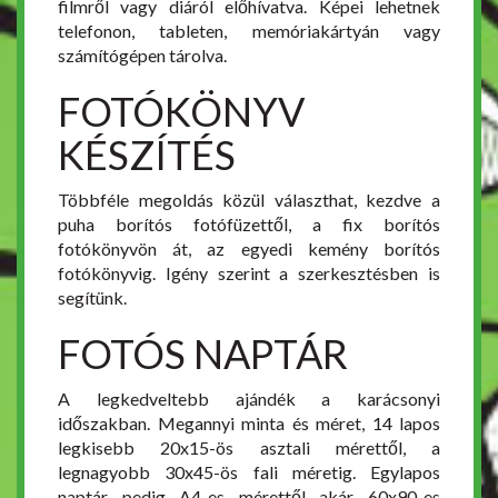
filmről vagy diáról előhívatva. Képei lehetnek
telefonon, tableten, memóriakártyán vagy
számítógépen tárolva.
FOTÓKÖNYV
KÉSZÍTÉS
Többféle megoldás közül választhat, kezdve a
puha borítós fotófüzettől, a fix borítós
fotókönyvön át, az egyedi kemény borítós
fotókönyvig. Igény szerint a szerkesztésben is
segítünk.
FOTÓS NAPTÁR
A legkedveltebb ajándék a karácsonyi
időszakban. Megannyi minta és méret, 14 lapos
legkisebb 20x15-ös asztali mérettől, a
legnagyobb 30x45-ös fali méretig. Egylapos
naptár pedig A4-es mérettől akár 60x90-es