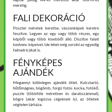
méretig.
FALI DEKORÁCIÓ
Poszter méretek keretbe, vászonképek keretre
feszítve. Legyen az egy vagy több részes, egy
képből vagy több kisebből álló. Díszítse falait
kedvenc képeivel. Ide lehet még sorolni az egyedig
falmatricákat is.
FÉNYKÉPES
AJÁNDÉK
Megannyi különleges ajándék ötlet. Kulcstartó,
hűtőmágnes, hógömb, forgó fotós kocka, fotókő,
puzzle (többféle méretben és darabszámmal),
bögre (akár logózva cégeknek is), az ötletek
végtelen tárháza.