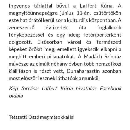
Ingyenes tárlattal bővül a Laffert Kúria. A
megnyitóünnepségre június 11-én, csütörtökön
este hat órától kerül sor a kulturális központban. A
zeneszerző évtizedek óta foglalkozik
fényképezéssel és egy ideig fotóriporterként
dolgozott. Elsősorban városi és természeti
képeket örökít meg, emellett igyekszik elkapni a
meghitt emberi pillanatokat. A Madách Színház
művésze az elmúlt néhány évben több nemzetközi
kiállításon is részt vett, Dunaharasztin azonban
most először lesznek láthatóak a munkái.
Kép forrása: Laffert Kúria hivatalos Facebook
oldala
Tetszett? Oszd meg másokkal is!