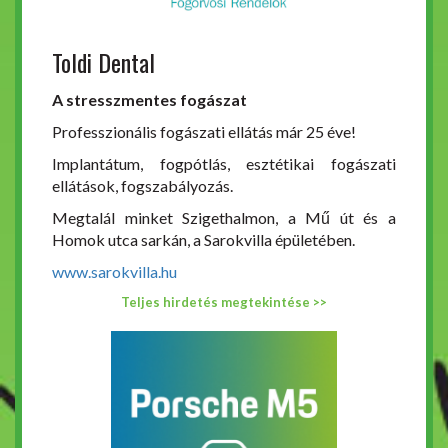
Toldi Dental
A stresszmentes fogászat
Professzionális fogászati ellátás már 25 éve!
Implantátum, fogpótlás, esztétikai fogászati
ellátások, fogszabályozás.
Megtalál minket Szigethalmon, a Mű út és a
Homok utca sarkán, a Sarokvilla épületében.
www.sarokvilla.hu
Teljes hirdetés megtekintése >>