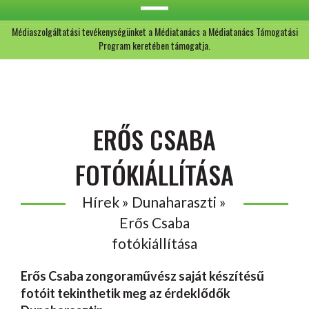
Médiaszolgáltatási tevékenységünket a Médiatanács a Médiatanács Támogatási
Program keretében támogatja.
ERŐS CSABA
FOTÓKIÁLLÍTÁSA
Hírek » Dunaharaszti »
Erős Csaba
fotókiállítása
Erős Csaba zongoraművész saját készítésű
fotóit tekinthetik meg az érdeklődők