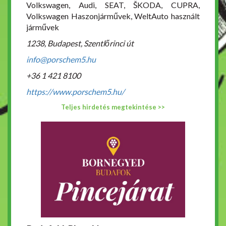
Volkswagen, Audi, SEAT, ŠKODA, CUPRA,
Volkswagen Haszonjárművek, WeltAuto használt
járművek
1238, Budapest, Szentlőrinci út
info@porschem5.hu
+36 1 421 8100
https://www.porschem5.hu/
Teljes hirdetés megtekintése >>