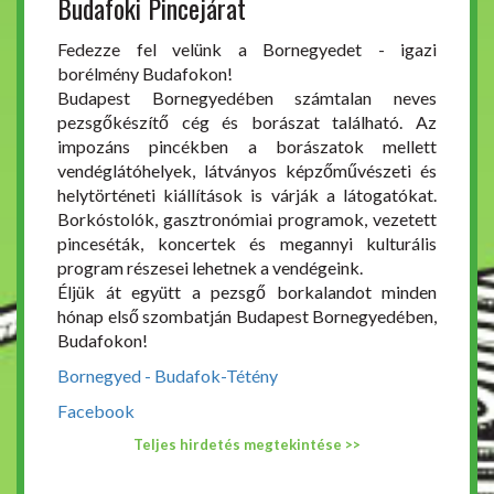
Budafoki Pincejárat
Fedezze fel velünk a Bornegyedet - igazi
borélmény Budafokon!
Budapest Bornegyedében számtalan neves
pezsgőkészítő cég és borászat található. Az
impozáns pincékben a borászatok mellett
vendéglátóhelyek, látványos képzőművészeti és
helytörténeti kiállítások is várják a látogatókat.
Borkóstolók, gasztronómiai programok, vezetett
pinceséták, koncertek és megannyi kulturális
program részesei lehetnek a vendégeink.
Éljük át együtt a pezsgő borkalandot minden
hónap első szombatján Budapest Bornegyedében,
Budafokon!
Bornegyed - Budafok-Tétény
Facebook
Teljes hirdetés megtekintése >>