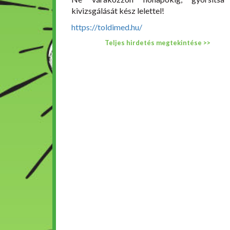
kivizsgálását kész lelettel!
https://toldimed.hu/
Teljes hirdetés megtekintése >>