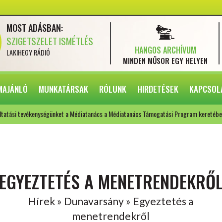
MOST ADÁSBAN:
SZIGETSZELET ISMÉTLÉS
HANGOS ARCHÍVUM
LAKIHEGY RÁDIÓ
MINDEN MŰSOR
EGY HELYEN
MAJÁNLÓ
MUNKATÁRSAK
RÓLUNK
HIRDETÉSEK
KAPCSOL
ltatási tevékenységünket a Médiatanács a Médiatanács Támogatási Program keretébe
EGYEZTETÉS A MENETRENDEKRŐ
Hírek » Dunavarsány » Egyeztetés a
menetrendekről