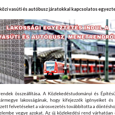
yközi vasúti és autóbusz járatokkal kapcsolatos egyez
rendek összeállítása. A Közlekedéstudományi és Építés
ármegye lakosságának, hogy kifejezzék igényeiket és 
zett felvetéseket a városvezetés továbbította a döntésh
yelembe vegye azokat. Az új közlekedési rend várhatóan 