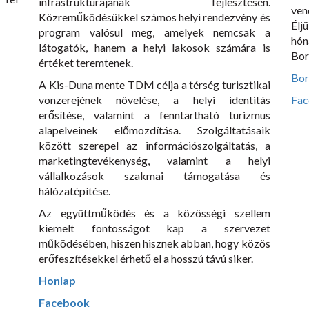
infrastruktúrájának fejlesztésén.
ven
Közreműködésükkel számos helyi rendezvény és
Élj
program valósul meg, amelyek nemcsak a
hó
látogatók, hanem a helyi lakosok számára is
Bor
értéket teremtenek.
Bor
A Kis-Duna mente TDM célja a térség turisztikai
vonzerejének növelése, a helyi identitás
Fac
erősítése, valamint a fenntartható turizmus
alapelveinek előmozdítása. Szolgáltatásaik
között szerepel az információszolgáltatás, a
marketingtevékenység, valamint a helyi
vállalkozások szakmai támogatása és
hálózatépítése.
Az együttműködés és a közösségi szellem
kiemelt fontosságot kap a szervezet
működésében, hiszen hisznek abban, hogy közös
erőfeszítésekkel érhető el a hosszú távú siker.
Honlap
Facebook