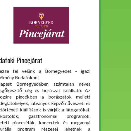
dafoki Pincejárat
ezze fel velünk a Bornegyedet - igazi
élmény Budafokon!
dapest Bornegyedében számtalan neves
sgőkészítő cég és borászat található. Az
ozáns pincékben a borászatok mellett
déglátóhelyek, látványos képzőművészeti és
ytörténeti kiállítások is várják a látogatókat.
rkóstolók, gasztronómiai programok,
etett pinceséták, koncertek és megannyi
lturális program részesei lehetnek a