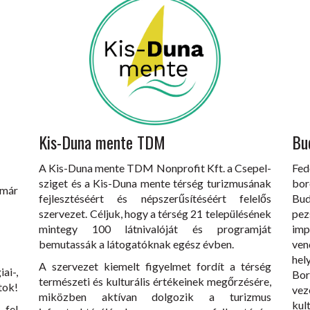
Kis-Duna mente TDM
Bu
A Kis-Duna mente TDM Nonprofit Kft. a Csepel-
Fed
sziget és a Kis-Duna mente térség turizmusának
bor
 már
fejlesztéséért és népszerűsítéséért felelős
Bu
szervezet. Céljuk, hogy a térség 21 településének
pez
mintegy 100 látnivalóját és programját
imp
bemutassák a látogatóknak egész évben.
ven
hel
A szervezet kiemelt figyelmet fordít a térség
ai-,
Bo
természeti és kulturális értékeinek megőrzésére,
tok!
vez
miközben aktívan dolgozik a turizmus
ku
fel