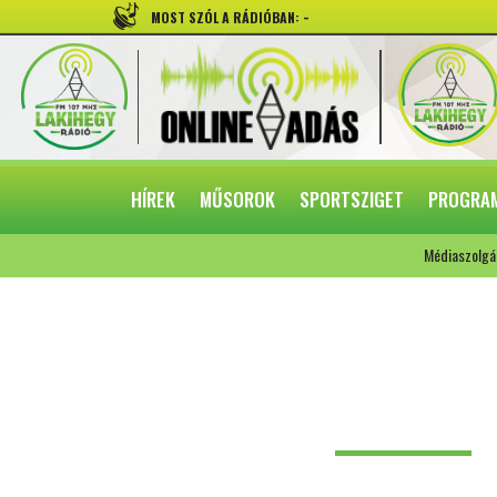
-
MOST SZÓL A RÁDIÓBAN:
HÍREK
MŰSOROK
SPORTSZIGET
PROGRA
Médiaszolgá