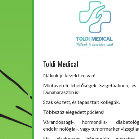
Toldi Medical
Nálunk jó kezekben van!
Mintavételi lehetőségek Szigethalmon, és
Dunaharasztin is!
Szakképzett, és tapasztalt kollégák.
Többszáz elégedett páciens!
Várandóssági-, hormonális-, diabetológi
endokrinológiai-, vagy tumormarker vizsgála
Ne várakozzon hónapokig, gyorsítsa 