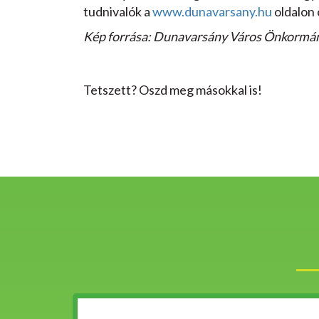
tudnivalók a
www.dunavarsany.hu
oldalon 
Kép forrása: Dunavarsány Város Önkormán
Tetszett? Oszd meg másokkal is!