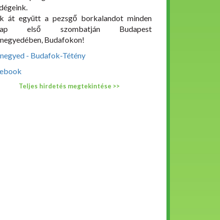
dégeink.
ük át együtt a pezsgő borkalandot minden
nap első szombatján Budapest
negyedében, Budafokon!
negyed - Budafok-Tétény
ebook
Teljes hirdetés megtekintése >>