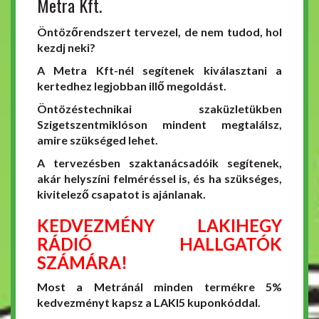
Metra Kft.
Öntözőrendszert tervezel, de nem tudod, hol
kezdj neki?
A Metra Kft-nél segítenek kiválasztani a
kertedhez legjobban illő megoldást.
Öntözéstechnikai szaküzletükben
Szigetszentmiklóson mindent megtalálsz,
amire szükséged lehet.
A tervezésben szaktanácsadóik segítenek,
akár helyszíni felméréssel is, és ha szükséges,
kivitelező csapatot is ajánlanak.
KEDVEZMÉNY LAKIHEGY
RÁDIÓ HALLGATÓK
SZÁMÁRA!
Most a Metránál minden termékre 5%
kedvezményt kapsz a LAKI5 kuponkóddal.