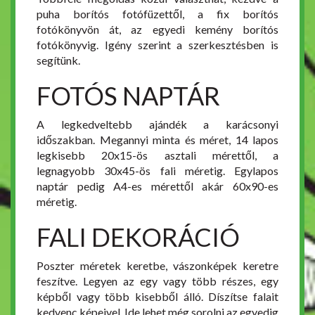
puha borítós fotófüzettől, a fix borítós
fotókönyvön át, az egyedi kemény borítós
fotókönyvig. Igény szerint a szerkesztésben is
segítünk.
FOTÓS NAPTÁR
A legkedveltebb ajándék a karácsonyi
időszakban. Megannyi minta és méret, 14 lapos
legkisebb 20x15-ös asztali mérettől, a
legnagyobb 30x45-ös fali méretig. Egylapos
naptár pedig A4-es mérettől akár 60x90-es
méretig.
FALI DEKORÁCIÓ
Poszter méretek keretbe, vászonképek keretre
feszítve. Legyen az egy vagy több részes, egy
képből vagy több kisebből álló. Díszítse falait
kedvenc képeivel. Ide lehet még sorolni az egyedig