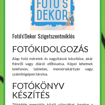
Fotó's'Dekor Szigetszentmiklós
FOTÓKIDOLGOZÁS
Alap fotó méretek és nagyítások készítése, akár
filmről vagy diáról előhívatva. Képei lehetnek
telefonon, tableten, memóriakártyán vagy
számítógépen tárolva.
FOTÓKÖNYV
KÉSZÍTÉS
Többféle megoldás közül választhat, kezdve a