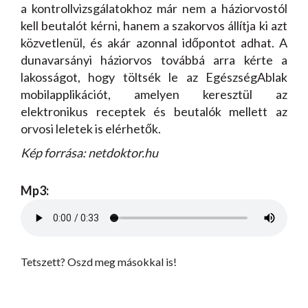
a kontrollvizsgálatokhoz már nem a háziorvostól
kell beutalót kérni, hanem a szakorvos állítja ki azt
közvetlenül, és akár azonnal időpontot adhat. A
dunavarsányi háziorvos továbbá arra kérte a
lakosságot, hogy töltsék le az EgészségAblak
mobilapplikációt, amelyen keresztül az
elektronikus receptek és beutalók mellett az
orvosi leletek is elérhetők.
Kép forrása: netdoktor.hu
Mp3:
Tetszett? Oszd meg másokkal is!