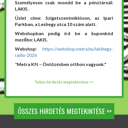
Személyesen csak mondd be a pénztárnál:
LAKI5.
Üzlet címe: Szigetszentmiklóson, az Ipari
Parkban, a Leshegy utca 10 szám alatt.
Webshopban pedig írd be a kuponkód
mezőbe: LAKI5.
Webshop:
https://webshop.metra.hu/lakihegy-
radio-2026
"
Metra Kft – Öntözésben otthon vagyunk."
Teljes hirdetés megtekintése >>
ÖSSZES HIRDETÉS MEGTEKINTÉSE >>