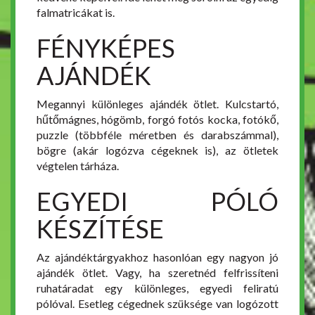
falmatricákat is.
FÉNYKÉPES
AJÁNDÉK
Megannyi különleges ajándék ötlet. Kulcstartó,
hűtőmágnes, hógömb, forgó fotós kocka, fotókő,
puzzle (többféle méretben és darabszámmal),
bögre (akár logózva cégeknek is), az ötletek
végtelen tárháza.
EGYEDI PÓLÓ
KÉSZÍTÉSE
Az ajándéktárgyakhoz hasonlóan egy nagyon jó
ajándék ötlet. Vagy, ha szeretnéd felfrissíteni
ruhatáradat egy különleges, egyedi feliratú
pólóval. Esetleg cégednek szüksége van logózott