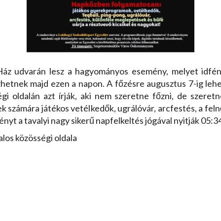
áz udvarán lesz a hagyományos esemény, melyet idfén 
hetnek majd ezen a napon. A főzésre augusztus 7-ig lehe
gi oldalán azt írják, aki nem szeretne főzni, de szeret
ek számára játékos vetélkedők, ugrálóvár, arcfestés, a f
yt a tavalyi nagy sikerű napfelkeltés jógával nyitják 05:34
alos közösségi oldala