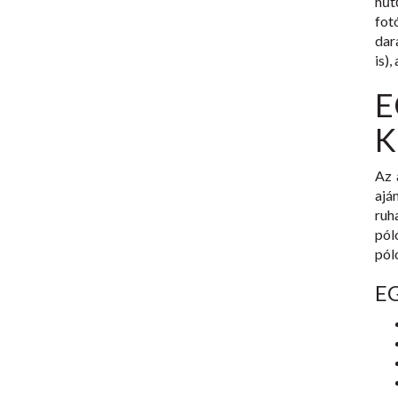
hű
fo
dar
is),
K
Az 
ajá
ruh
pól
pól
E