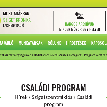
MOST ADÁSBAN:
SZIGET KRÓNIKA
HANGOS ARCHÍVUM
LAKIHEGY RÁDIÓ
MINDEN MŰSOR
EGY HELYEN
MAJÁNLÓ
MUNKATÁRSAK
RÓLUNK
HIRDETÉSEK
KAPCSOL
ltatási tevékenységünket a Médiatanács a Médiatanács Támogatási Program keretébe
CSALÁDI PROGRAM
Hírek » Szigetszentmiklós » Családi
program