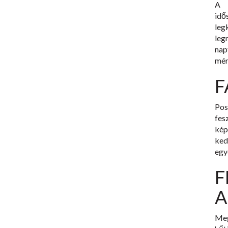
A 
idő
le
leg
nap
mér
F
Pos
fes
kép
ked
egy
F
A
Meg