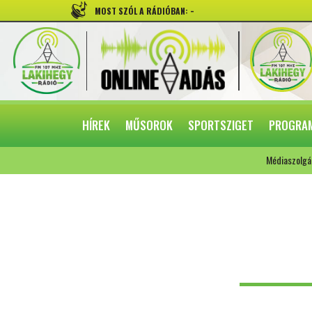
-
MOST SZÓL A RÁDIÓBAN:
HÍREK
MŰSOROK
SPORTSZIGET
PROGRA
Médiaszolgá