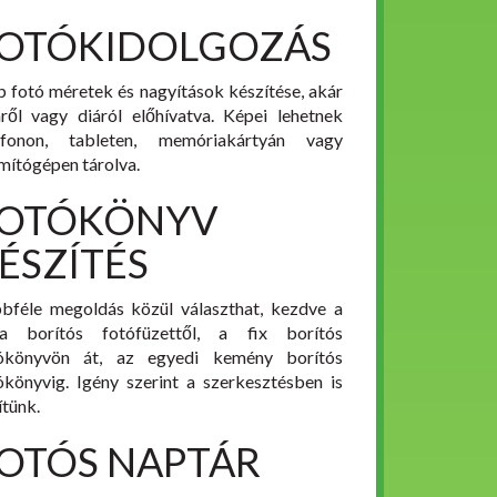
OTÓKIDOLGOZÁS
p fotó méretek és nagyítások készítése, akár
mről vagy diáról előhívatva. Képei lehetnek
efonon, tableten, memóriakártyán vagy
mítógépen tárolva.
OTÓKÖNYV
ÉSZÍTÉS
bféle megoldás közül választhat, kezdve a
a borítós fotófüzettől, a fix borítós
ókönyvön át, az egyedi kemény borítós
ókönyvig. Igény szerint a szerkesztésben is
ítünk.
OTÓS NAPTÁR