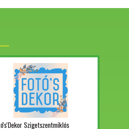
tó's'Dekor Szigetszentmiklós