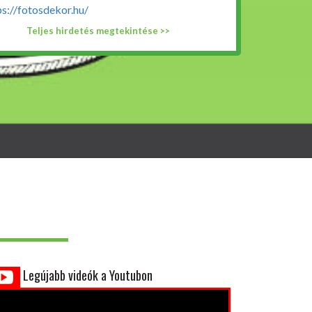
ps://fotosdekor.hu/
Teljes hirdetés megtekintése >>
Legújabb videók a Youtubon