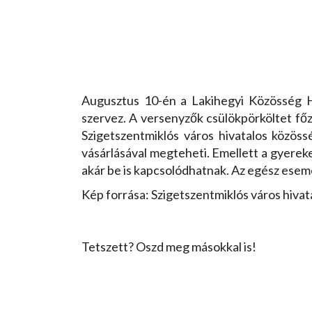
Augusztus 10-én a Lakihegyi Közösség H
szervez. A versenyzők csülökpörköltet főz
Szigetszentmiklós város hivatalos közössé
vásárlásával megteheti. Emellett a gyerek
akár be is kapcsolódhatnak. Az egész esemén
Kép forrása: Szigetszentmiklós város hivat
Tetszett? Oszd meg másokkal is!