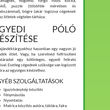
tőmágnes, hógömb, forgó fotós kocka,
tókő, puzzle (többféle méretben és
abszámmal), bögre (akár logózva cégeknek
 az ötletek végtelen tárháza.
EGYEDI PÓLÓ
ÉSZÍTÉSE
ajándéktárgyakhoz hasonlóan egy nagyon jó
ndék ötlet. Vagy, ha szeretnéd felfrissíteni
atáradat egy különleges, egyedi feliratú
óval. Esetleg cégednek szüksége van logózott
óra az egységes kinézethez.
GYÉB SZOLGÁLTATÁSOK
Igazolványkép készítés
Fénymásolás
Nyomtatás
Matrica készítés autóra, táblára, falra