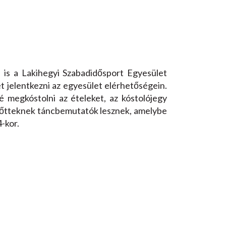
is a Lakihegyi Szabadidősport Egyesület
t jelentkezni az egyesület elérhetőségein.
né megkóstolni az ételeket, az kóstolójegy
elnőtteknek táncbemutatók lesznek, amelybe
-kor.