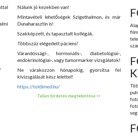
ttal
Nálunk jó kezekben van!
F
Mintavételi lehetőségek Szigethalmon, és már
lmi
Dunaharasztin is!
Ala
fil
Szakképzett, és tapasztalt kollégák.
tel
Többszáz elégedett páciens!
szá
Várandóssági-, hormonális-, diabetológiai-,
F
endokrinológiai-, vagy tumormarker vizsgálatok!
K
"
Ne várakozzon hónapokig, gyorsítsa fel
kivizsgálását kész lelettel!
Töb
https://toldimed.hu/
puh
Teljes hirdetés megtekintése >>
fot
fot
seg
F