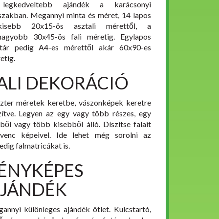
legkedveltebb ajándék a karácsonyi
szakban. Megannyi minta és méret, 14 lapos
gkisebb 20x15-ös asztali mérettől, a
nagyobb 30x45-ös fali méretig. Egylapos
tár pedig A4-es mérettől akár 60x90-es
etig.
ALI DEKORÁCIÓ
zter méretek keretbe, vászonképek keretre
zítve. Legyen az egy vagy több részes, egy
ből vagy több kisebből álló. Díszítse falait
venc képeivel. Ide lehet még sorolni az
edig falmatricákat is.
ÉNYKÉPES
JÁNDÉK
annyi különleges ajándék ötlet. Kulcstartó,