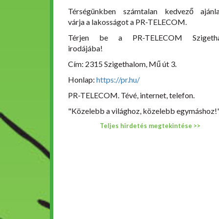
Térségünkben számtalan kedvező ajánla
várja a lakosságot a PR-TELECOM.
Térjen be a PR-TELECOM Szigetha
irodájába!
Cím: 2315 Szigethalom, Mű út 3.
Honlap:
https://pr.hu/
PR-TELECOM. Tévé, internet, telefon.
"Közelebb a világhoz, közelebb egymáshoz!
Teljes hirdetés megtekintése >>