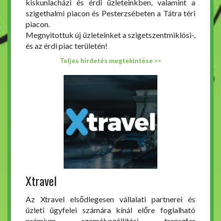
kiskunlacházi és érdi üzleteinkben, valamint a
szigethalmi piacon és Pesterzsébeten a Tátra téri
piacon.
Megnyitottuk új üzleteinket a szigetszentmiklósi-,
és az érdi piac területén!
Teljes hirdetés megtekintése >>
Xtravel
Az Xtravel elsődlegesen vállalati partnerei és
üzleti ügyfelei számára kínál előre foglalható
prémium személyszállítási transzfer