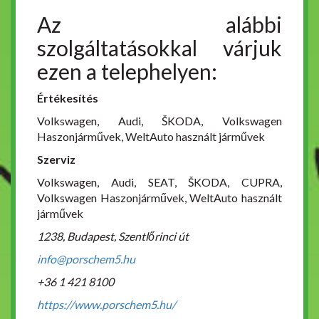
Az alábbi
szolgáltatásokkal várjuk
ezen a telephelyen:
Értékesítés
Volkswagen, Audi, ŠKODA, Volkswagen
Haszonjárművek, WeltAuto használt járművek
Szerviz
Volkswagen, Audi, SEAT, ŠKODA, CUPRA,
Volkswagen Haszonjárművek, WeltAuto használt
járművek
1238, Budapest, Szentlőrinci út
info@porschem5.hu
+36 1 421 8100
https://www.porschem5.hu/