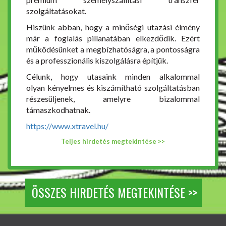
szolgáltatásokat.
Hiszünk abban, hogy a minőségi utazási élmény
már a foglalás pillanatában elkezdődik. Ezért
működésünket a megbízhatóságra, a pontosságra
és a professzionális kiszolgálásra építjük.
Célunk, hogy utasaink minden alkalommal
olyan kényelmes és kiszámítható szolgáltatásban
részesüljenek, amelyre bizalommal
támaszkodhatnak.
https://www.xtravel.hu/
Teljes hirdetés megtekintése >>
ÖSSZES HIRDETÉS MEGTEKINTÉSE >>