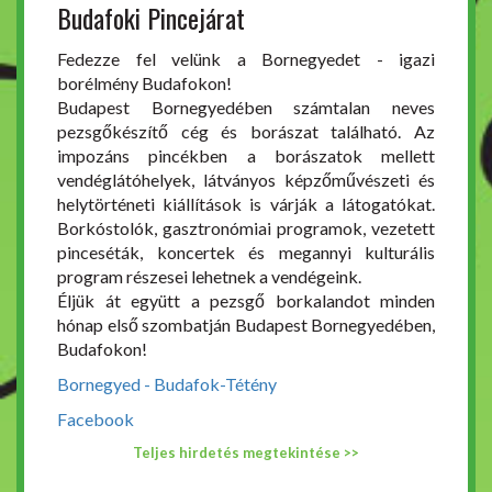
Budafoki Pincejárat
Fedezze fel velünk a Bornegyedet - igazi
borélmény Budafokon!
Budapest Bornegyedében számtalan neves
pezsgőkészítő cég és borászat található. Az
impozáns pincékben a borászatok mellett
vendéglátóhelyek, látványos képzőművészeti és
helytörténeti kiállítások is várják a látogatókat.
Borkóstolók, gasztronómiai programok, vezetett
pinceséták, koncertek és megannyi kulturális
program részesei lehetnek a vendégeink.
Éljük át együtt a pezsgő borkalandot minden
hónap első szombatján Budapest Bornegyedében,
Budafokon!
Bornegyed - Budafok-Tétény
Facebook
Teljes hirdetés megtekintése >>