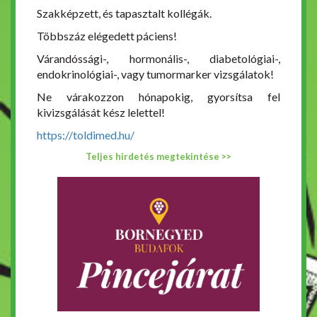
Szakképzett, és tapasztalt kollégák.
Többszáz elégedett páciens!
Várandóssági-, hormonális-, diabetológiai-,
endokrinológiai-, vagy tumormarker vizsgálatok!
Ne várakozzon hónapokig, gyorsítsa fel
kivizsgálását kész lelettel!
https://toldimed.hu/
Teljes hirdetés megtekintése >>