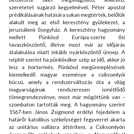
szeretetet sugárzó kegyelmével, Péter apostol
prédikálásának hatására sokan megtértek, belőlük
alakult meg az első keresztény gyülekezet, a
jeruzsálemi ősegyház. A keresztény hagyomány
mellett Pünkösd Európa-szerte ősi
tavaszköszöntő, illetve most már az időjárás
átalakulása miatt inkább nyárköszöntő ünnep. A
néphit szerint ha pünkösdkor szép az idő, akkor jó
lesz a bortermés. Pünkösd megünneplésének
kiemelkedő magyar eseménye a csíksomlyói
búcsú, amely a rendszerváltozás óta a világ
magyarságának rendszeresen ismétlődő
tömegrendezvénye, most már mögöttünk van –
szombaton tartották meg. A hagyomány szerint
1567-ben János Zsigmond erdélyi fejedelem a
határőr katolikus székelységet fegyverrel akarta
az unitárius vallásra áttéríteni, a Csíksomlyón