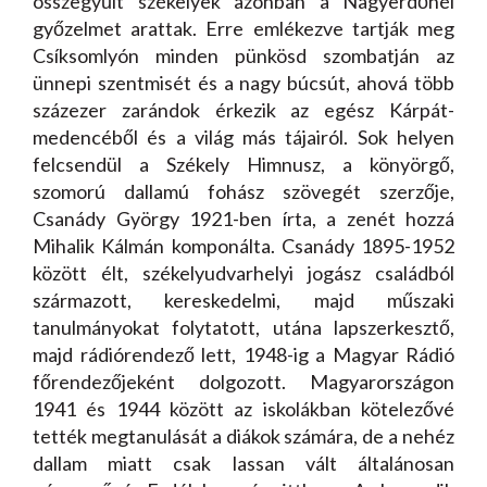
összegyűlt székelyek azonban a Nagyerdőnél
győzelmet arattak. Erre emlékezve tartják meg
Csíksomlyón minden pünkösd szombatján az
ünnepi szentmisét és a nagy búcsút, ahová több
százezer zarándok érkezik az egész Kárpát-
medencéből és a világ más tájairól. Sok helyen
felcsendül a Székely Himnusz, a könyörgő,
szomorú dallamú fohász szövegét szerzője,
Csanády György 1921-ben írta, a zenét hozzá
Mihalik Kálmán komponálta. Csanády 1895-1952
között élt, székelyudvarhelyi jogász családból
származott, kereskedelmi, majd műszaki
tanulmányokat folytatott, utána lapszerkesztő,
majd rádiórendező lett, 1948-ig a Magyar Rádió
főrendezőjeként dolgozott. Magyarországon
1941 és 1944 között az iskolákban kötelezővé
tették megtanulását a diákok számára, de a nehéz
dallam miatt csak lassan vált általánosan