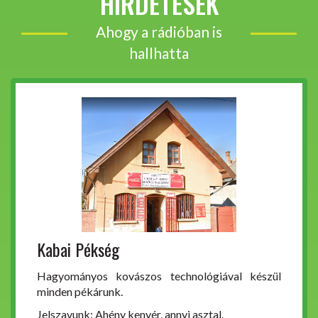
HIRDETÉSEK
Ahogy a rádióban is
hallhatta
Kabai Pékség
Hagyományos kovászos technológiával készül
minden pékárunk.
Jelszavunk: Ahény kenyér, annyi asztal.