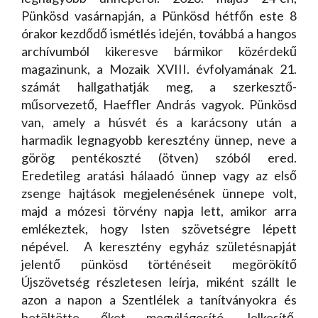
Pünkösd vasárnapján, a Pünkösd hétfőn este 8
órakor kezdődő ismétlés idején, továbbá a hangos
archívumból kikeresve bármikor közérdekű
magazinunk, a Mozaik XVIII. évfolyamának 21.
számát hallgathatják meg, a szerkesztő-
műsorvezető, Haeffler András vagyok. Pünkösd
van, amely a húsvét és a karácsony után a
harmadik legnagyobb keresztény ünnep, neve a
görög pentékoszté (ötven) szóból ered.
Eredetileg aratási hálaadó ünnep vagy az első
zsenge hajtások megjelenésének ünnepe volt,
majd a mózesi törvény napja lett, amikor arra
emlékeztek, hogy Isten szövetségre lépett
népével. A keresztény egyház születésnapját
jelentő pünkösd történéseit megörökítő
Újszövetség részletesen leírja, miként szállt le
azon a napon a Szentlélek a tanítványokra és
betöltötte őket megvilágosító, lelkesítő,