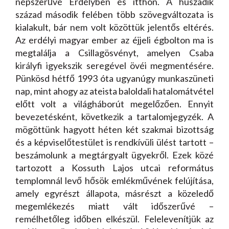
népszerűvé Erdélyben és itthon. A huszadik
század második felében több szövegváltozata is
kialakult, bár nem volt közöttük jelentős eltérés.
Az erdélyi magyar ember az éjjeli égbolton ma is
megtalálja a Csillagösvényt, amelyen Csaba
királyfi igyekszik seregével övéi megmentésére.
Pünkösd hétfő 1993 óta ugyanúgy munkaszüneti
nap, mint ahogy az ateista baloldali hatalomátvétel
előtt volt a világháborút megelőzően. Ennyit
bevezetésként, következik a tartalomjegyzék. A
mögöttünk hagyott héten két szakmai bizottság
és a képviselőtestület is rendkívüli ülést tartott –
beszámolunk a megtárgyalt ügyekről. Ezek közé
tartozott a Kossuth Lajos utcai református
templomnál levő hősök emlékművének felújítása,
amely egyrészt állapota, másrészt a közeledő
megemlékezés miatt vált időszerűvé –
remélhetőleg időben elkészül. Felelevenítjük az