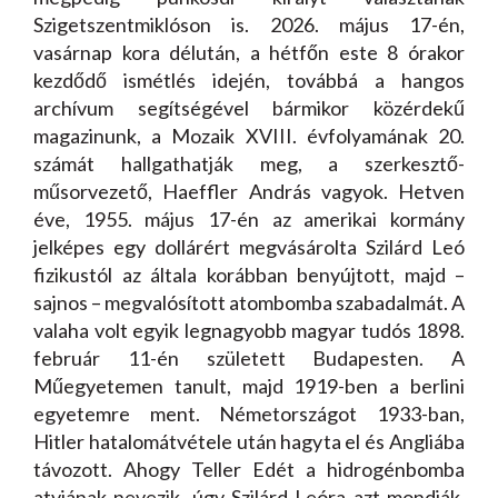
Szigetszentmiklóson is. 2026. május 17-én,
vasárnap kora délután, a hétfőn este 8 órakor
kezdődő ismétlés idején, továbbá a hangos
archívum segítségével bármikor közérdekű
magazinunk, a Mozaik XVIII. évfolyamának 20.
számát hallgathatják meg, a szerkesztő-
műsorvezető, Haeffler András vagyok. Hetven
éve, 1955. május 17-én az amerikai kormány
jelképes egy dollárért megvásárolta Szilárd Leó
fizikustól az általa korábban benyújtott, majd –
sajnos – megvalósított atombomba szabadalmát. A
valaha volt egyik legnagyobb magyar tudós 1898.
február 11-én született Budapesten. A
Műegyetemen tanult, majd 1919-ben a berlini
egyetemre ment. Németországot 1933-ban,
Hitler hatalomátvétele után hagyta el és Angliába
távozott. Ahogy Teller Edét a hidrogénbomba
atyjának nevezik, úgy Szilárd Leóra azt mondják,