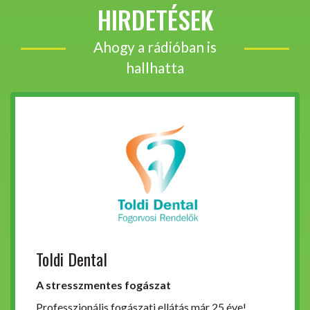
HIRDETÉSEK
Ahogy a rádióban is
hallhatta
Toldi Dental
A stresszmentes fogászat
Professzionális fogászati ellátás már 25 éve!