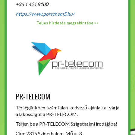
+36 1 421 8100
https://www.porschem5.hu/
Teljes hirdetés megtekintése >>
PR-TELECOM
Térségünkben számtalan kedvező ajánlattal várja
a lakosságot a PR-TELECOM.
Térjen be a PR-TELECOM Szigethalmi irodájába!
Cím: 2315 Szigethalom, Mű út 3.