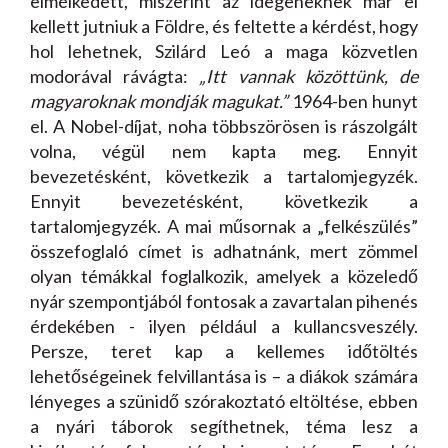
elmélkedett, miszerint az idegeneknek már el
kellett jutniuk a Földre, és feltette a kérdést, hogy
hol lehetnek, Szilárd Leó a maga közvetlen
modorával rávágta:
„Itt vannak közöttünk, de
magyaroknak mondják magukat.”
1964-ben hunyt
el. A Nobel-díjat, noha többszörösen is rászolgált
volna, végül nem kapta meg. Ennyit
bevezetésként, következik a tartalomjegyzék.
Ennyit bevezetésként, következik a
tartalomjegyzék. A mai műsornak a „felkészülés”
összefoglaló címet is adhatnánk, mert zömmel
olyan témákkal foglalkozik, amelyek a közeledő
nyár szempontjából fontosak a zavartalan pihenés
érdekében - ilyen például a kullancsveszély.
Persze, teret kap a kellemes időtöltés
lehetőségeinek felvillantása is – a diákok számára
lényeges a szünidő szórakoztató eltöltése, ebben
a nyári táborok segíthetnek, téma lesz a