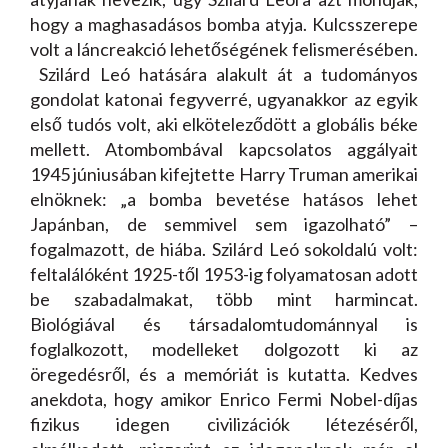
hogy a maghasadásos bomba atyja. Kulcsszerepe
volt a lánc­reakció lehetőségének felismerésében.
Szilárd Leó hatására alakult át a tudományos
gondolat katonai fegyverré, ugyanakkor az egyik
első tudós volt, aki elköteleződött a globális béke
mellett. Atombombával kapcsolatos aggályait
1945 júniusában kifejtette Harry Truman amerikai
elnöknek: „a bomba bevetése hatásos lehet
Japánban, de semmivel sem igazolható” –
fogalmazott, de hiába. Szilárd Leó sokoldalú volt:
feltalálóként 1925-től 1953-ig folyamatosan adott
be szabadalmakat, több mint harmincat.
Biológiával és társadalomtudománnyal is
foglalkozott, modelleket dolgozott ki az
öregedésről, és a memóriát is kutatta. Kedves
anekdota, hogy amikor Enrico Fermi Nobel-díjas
fizikus idegen civilizációk létezéséről,