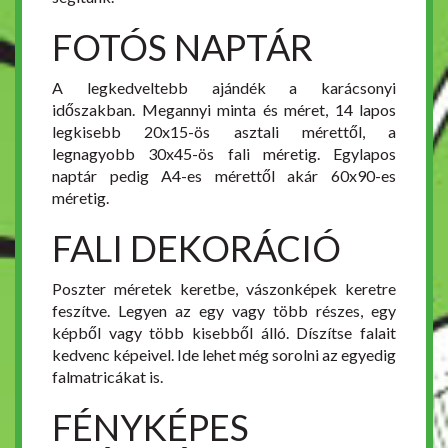
FOTÓS NAPTÁR
A legkedveltebb ajándék a karácsonyi
időszakban. Megannyi minta és méret, 14 lapos
legkisebb 20x15-ös asztali mérettől, a
legnagyobb 30x45-ös fali méretig. Egylapos
naptár pedig A4-es mérettől akár 60x90-es
méretig.
FALI DEKORÁCIÓ
Poszter méretek keretbe, vászonképek keretre
feszítve. Legyen az egy vagy több részes, egy
képből vagy több kisebből álló. Díszítse falait
kedvenc képeivel. Ide lehet még sorolni az egyedig
falmatricákat is.
FÉNYKÉPES