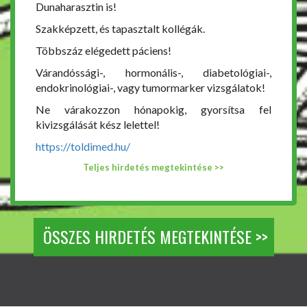
Dunaharasztin is!
Szakképzett, és tapasztalt kollégák.
Többszáz elégedett páciens!
Várandóssági-, hormonális-, diabetológiai-,
endokrinológiai-, vagy tumormarker vizsgálatok!
Ne várakozzon hónapokig, gyorsítsa fel
kivizsgálását kész lelettel!
https://toldimed.hu/
Teljes hirdetés megtekintése >>
ÖSSZES HIRDETÉS MEGTEKINTÉSE >>