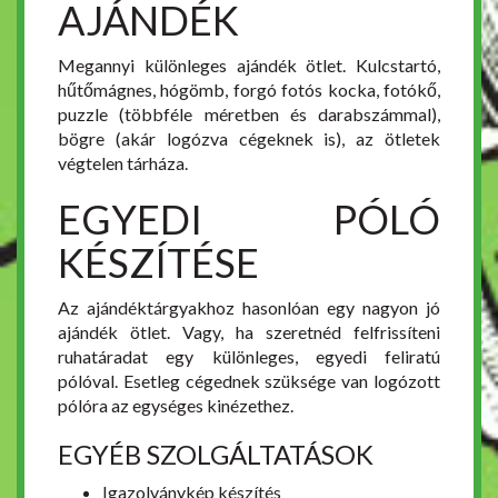
AJÁNDÉK
Megannyi különleges ajándék ötlet. Kulcstartó,
hűtőmágnes, hógömb, forgó fotós kocka, fotókő,
puzzle (többféle méretben és darabszámmal),
bögre (akár logózva cégeknek is), az ötletek
végtelen tárháza.
EGYEDI PÓLÓ
KÉSZÍTÉSE
Az ajándéktárgyakhoz hasonlóan egy nagyon jó
ajándék ötlet. Vagy, ha szeretnéd felfrissíteni
ruhatáradat egy különleges, egyedi feliratú
pólóval. Esetleg cégednek szüksége van logózott
pólóra az egységes kinézethez.
EGYÉB SZOLGÁLTATÁSOK
Igazolványkép készítés