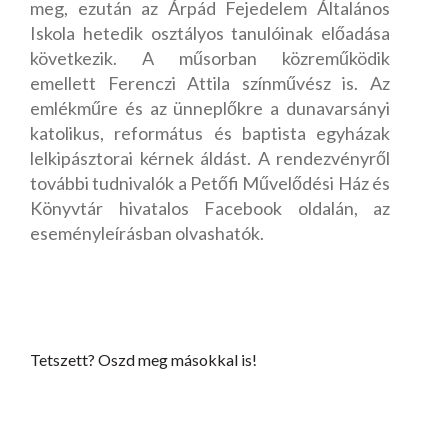
meg, ezután az Árpád Fejedelem Általános
Iskola hetedik osztályos tanulóinak előadása
következik. A műsorban közreműködik
emellett Ferenczi Attila színművész is. Az
emlékműre és az ünneplőkre a dunavarsányi
katolikus, református és baptista egyházak
lelkipásztorai kérnek áldást. A rendezvényről
további tudnivalók a Petőfi Művelődési Ház és
Könyvtár hivatalos Facebook oldalán, az
eseményleírásban olvashatók.
Tetszett? Oszd meg másokkal is!