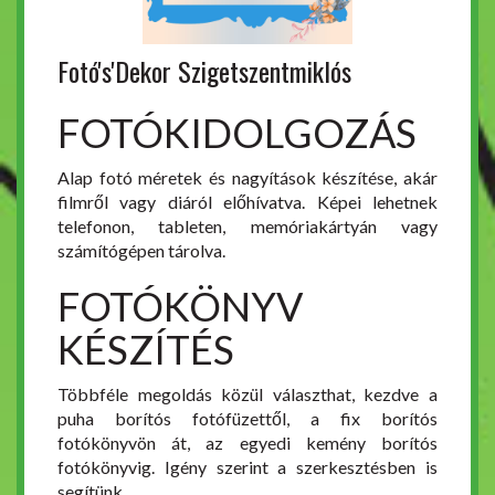
Fotó's'Dekor Szigetszentmiklós
FOTÓKIDOLGOZÁS
Alap fotó méretek és nagyítások készítése, akár
filmről vagy diáról előhívatva. Képei lehetnek
telefonon, tableten, memóriakártyán vagy
számítógépen tárolva.
FOTÓKÖNYV
KÉSZÍTÉS
Többféle megoldás közül választhat, kezdve a
puha borítós fotófüzettől, a fix borítós
fotókönyvön át, az egyedi kemény borítós
fotókönyvig. Igény szerint a szerkesztésben is
segítünk.