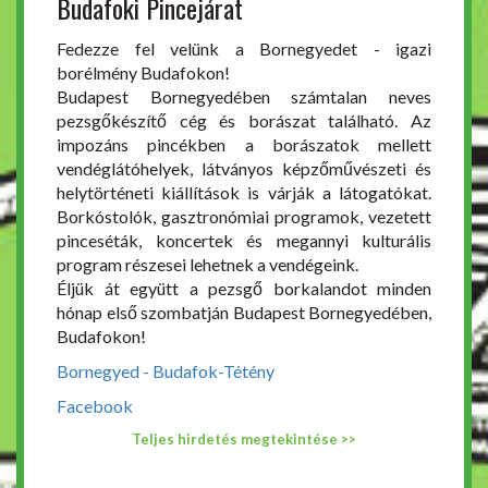
Budafoki Pincejárat
Fedezze fel velünk a Bornegyedet - igazi
borélmény Budafokon!
Budapest Bornegyedében számtalan neves
pezsgőkészítő cég és borászat található. Az
impozáns pincékben a borászatok mellett
vendéglátóhelyek, látványos képzőművészeti és
helytörténeti kiállítások is várják a látogatókat.
Borkóstolók, gasztronómiai programok, vezetett
pinceséták, koncertek és megannyi kulturális
program részesei lehetnek a vendégeink.
Éljük át együtt a pezsgő borkalandot minden
hónap első szombatján Budapest Bornegyedében,
Budafokon!
Bornegyed - Budafok-Tétény
Facebook
Teljes hirdetés megtekintése >>