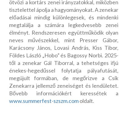
ötvözi a kortárs zenei irányzatokkal, miközben
tisztelettel ápolja a hagyományokat. A zenekar
előadásai mindig különlegesek, és mindenki
megtalálja a számára legkedvesebb zenei
élményt. Rendszeresen együttműködik olyan
neves művészekkel, mint Presser Gábor,
Karácsony János, Lovasi András, Kiss Tibor,
Földes László „Hobo” és Bagossy Norbi. 2025-
től a zenekar Gál Tiborral, a tehetséges ifjú
énekes-hegedűssel folytatja pályafutását,
megújult formában, de megőrizve a Csík
Zenekarra jellemző zeneiséget és lendületet.
Bővebb információkért keressétek a
www.summerfest-szszm.com
oldalt.