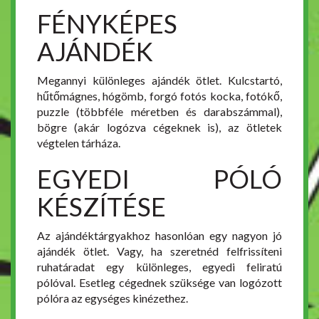
FÉNYKÉPES
AJÁNDÉK
Megannyi különleges ajándék ötlet. Kulcstartó,
hűtőmágnes, hógömb, forgó fotós kocka, fotókő,
puzzle (többféle méretben és darabszámmal),
bögre (akár logózva cégeknek is), az ötletek
végtelen tárháza.
EGYEDI PÓLÓ
KÉSZÍTÉSE
Az ajándéktárgyakhoz hasonlóan egy nagyon jó
ajándék ötlet. Vagy, ha szeretnéd felfrissíteni
ruhatáradat egy különleges, egyedi feliratú
pólóval. Esetleg cégednek szüksége van logózott
pólóra az egységes kinézethez.