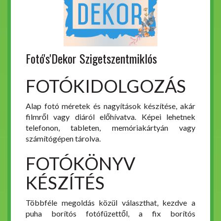
Fotó's'Dekor Szigetszentmiklós
FOTÓKIDOLGOZÁS
Alap fotó méretek és nagyítások készítése, akár
filmről vagy diáról előhívatva. Képei lehetnek
telefonon, tableten, memóriakártyán vagy
számítógépen tárolva.
FOTÓKÖNYV
KÉSZÍTÉS
Többféle megoldás közül választhat, kezdve a
puha borítós fotófüzettől, a fix borítós