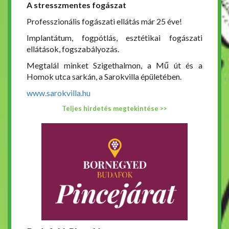
A stresszmentes fogászat
Professzionális fogászati ellátás már 25 éve!
Implantátum, fogpótlás, esztétikai fogászati
ellátások, fogszabályozás.
Megtalál minket Szigethalmon, a Mű út és a
Homok utca sarkán, a Sarokvilla épületében.
www.sarokvilla.hu
Teljes hirdetés megtekintése >>