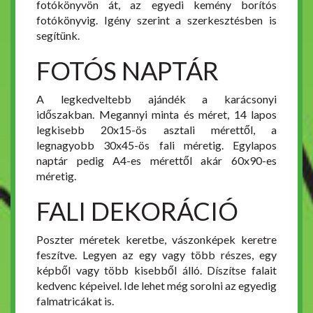
fotókönyvön át, az egyedi kemény borítós
fotókönyvig. Igény szerint a szerkesztésben is
segítünk.
FOTÓS NAPTÁR
A legkedveltebb ajándék a karácsonyi
időszakban. Megannyi minta és méret, 14 lapos
legkisebb 20x15-ös asztali mérettől, a
legnagyobb 30x45-ös fali méretig. Egylapos
naptár pedig A4-es mérettől akár 60x90-es
méretig.
FALI DEKORÁCIÓ
Poszter méretek keretbe, vászonképek keretre
feszítve. Legyen az egy vagy több részes, egy
képből vagy több kisebből álló. Díszítse falait
kedvenc képeivel. Ide lehet még sorolni az egyedig
falmatricákat is.