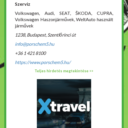
Szerviz
Volkswagen, Audi, SEAT, ŠKODA, CUPRA,
Volkswagen Haszonjárművek, WeltAuto használt
járművek
1238, Budapest, Szentlőrinci út
info@porschem5.hu
+36 1 421 8100
https://www.porschem5.hu/
Teljes hirdetés megtekintése >>