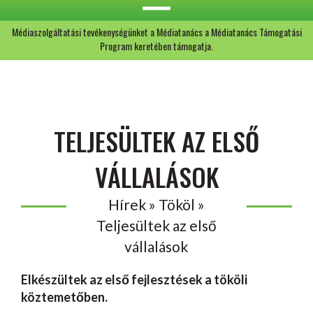
Médiaszolgáltatási tevékenységünket a Médiatanács a Médiatanács Támogatási
Program keretében támogatja.
TELJESÜLTEK AZ ELSŐ
VÁLLALÁSOK
Hírek » Tököl »
Teljesültek az első
vállalások
Elkészültek az első fejlesztések a tököli
köztemetőben.