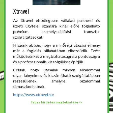
Xtravel
Az Xtravel elsődlegesen vállalati partnerei és
üzleti ügyfelei számára kínál előre foglalható
prémium személyszállítási transzfer
szolgáltatásokat.
Hiszünk abban, hogy a minőségi utazási élmény
már a foglalás pillanatában elkezdődik. Ezért
működésünket a megbízhatóságra, a pontosságra
és a professzionális kiszolgálásra építjük.
Célunk, hogy utasaink minden alkalommal
olyan kényelmes és kiszámítható szolgáltatásban
részesüljenek, amelyre bizalommal
támaszkodhatnak.
https://www.xtravel.hu/
Teljes hirdetés megtekintése >>