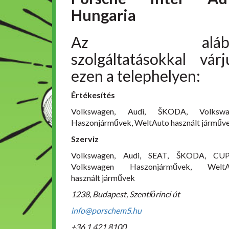
Hungaria
Az alább
szolgáltatásokkal várj
ezen a telephelyen:
Értékesítés
Volkswagen, Audi, ŠKODA, Volkswa
Haszonjárművek, WeltAuto használt járműv
Szerviz
Volkswagen, Audi, SEAT, ŠKODA, CUP
Volkswagen Haszonjárművek, WeltA
használt járművek
1238, Budapest, Szentlőrinci út
info@porschem5.hu
+36 1 421 8100