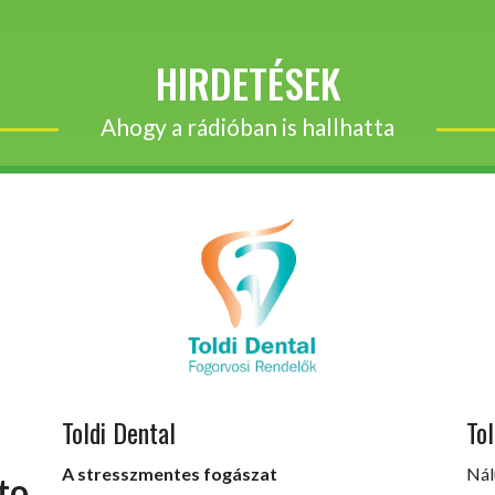
HIRDETÉSEK
Ahogy a rádióban is hallhatta
Toldi Dental
Tol
A stresszmentes fogászat
Nál
to