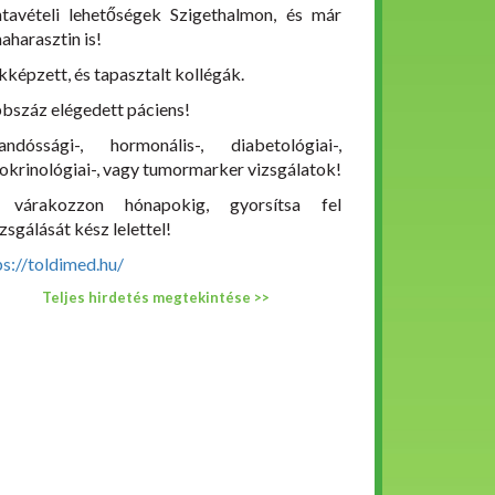
tavételi lehetőségek Szigethalmon, és már
aharasztin is!
kképzett, és tapasztalt kollégák.
bszáz elégedett páciens!
andóssági-, hormonális-, diabetológiai-,
okrinológiai-, vagy tumormarker vizsgálatok!
 várakozzon hónapokig, gyorsítsa fel
zsgálását kész lelettel!
ps://toldimed.hu/
Teljes hirdetés megtekintése >>