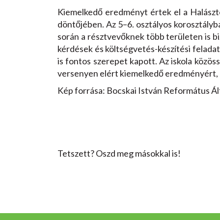
Kiemelkedő eredményt értek el a Halásztel
döntőjében. Az 5–6. osztályos korosztályb
során a résztvevőknek több területen is bi
kérdések és költségvetés-készítési felada
is fontos szerepet kapott. Az iskola közös
versenyen elért kiemelkedő eredményért, 
Kép forrása: Bocskai István Református Ált
Tetszett? Oszd meg másokkal is!