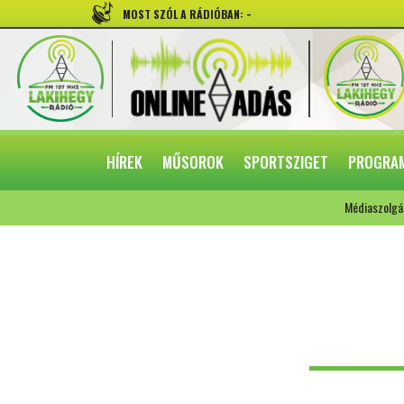
-
MOST SZÓL A RÁDIÓBAN:
HÍREK
MŰSOROK
SPORTSZIGET
PROGRA
Médiaszolgá