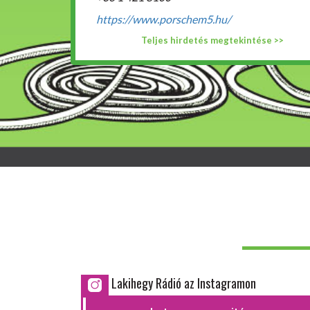
https://www.porschem5.hu/
Teljes hirdetés megtekintése >>
Lakihegy Rádió az Instagramon