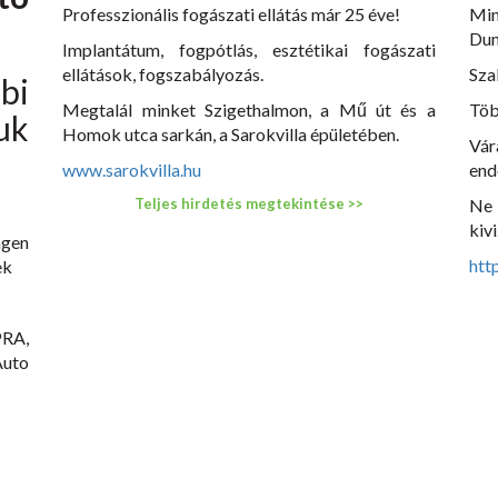
Professzionális fogászati ellátás már 25 éve!
Min
Dun
Implantátum, fogpótlás, esztétikai fogászati
ellátások, fogszabályozás.
Sza
i
Megtalál minket Szigethalmon, a Mű út és a
Töb
uk
Homok utca sarkán, a Sarokvilla épületében.
Vár
www.sarokvilla.hu
end
Teljes hirdetés megtekintése >>
Ne
kivi
gen
htt
ek
RA,
uto