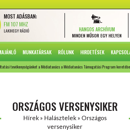
MOST ADÁSBAN:
FM 107 MHZ
HANGOS ARCHÍVUM
LAKIHEGY RÁDIÓ
MINDEN MŰSOR
EGY HELYEN
MAJÁNLÓ
MUNKATÁRSAK
RÓLUNK
HIRDETÉSEK
KAPCSOL
ltatási tevékenységünket a Médiatanács a Médiatanács Támogatási Program keretébe
ORSZÁGOS VERSENYSIKER
Hírek » Halásztelek » Országos
versenysiker