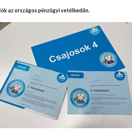
lók az országos pénzügyi vetélkedőn.