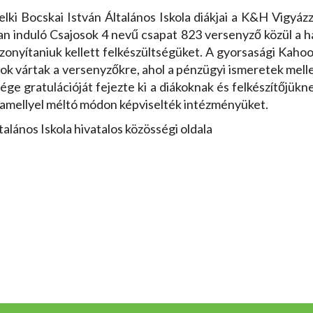
ki Bocskai István Általános Iskola diákjai a K&H Vigyáz
an induló Csajosok 4 nevű csapat 823 versenyző közül a h
zonyítaniuk kellett felkészültségüket. A gyorsasági Kahoot
tok vártak a versenyzőkre, ahol a pénzügyi ismeretek mell
sége gratulációját fejezte ki a diákoknak és felkészítőjük
amellyel méltó módon képviselték intézményüket.
alános Iskola hivatalos közösségi oldala