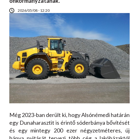
önkormányzatának.
2026/05/08 - 12:20
Még 2023-ban derült ki, hogy Alsónémedi határán
egy Dunaharasztit is érintő sóderbánya bővítését
és egy mintegy 200 ezer négyzetméteres, új
bánya nyitását tervezi több cég a lakóházaktól