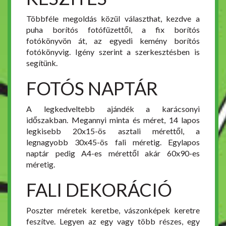
Többféle megoldás közül választhat, kezdve a
puha borítós fotófüzettől, a fix borítós
fotókönyvön át, az egyedi kemény borítós
fotókönyvig. Igény szerint a szerkesztésben is
segítünk.
FOTÓS NAPTÁR
A legkedveltebb ajándék a karácsonyi
időszakban. Megannyi minta és méret, 14 lapos
legkisebb 20x15-ös asztali mérettől, a
legnagyobb 30x45-ös fali méretig. Egylapos
naptár pedig A4-es mérettől akár 60x90-es
méretig.
FALI DEKORÁCIÓ
Poszter méretek keretbe, vászonképek keretre
feszítve. Legyen az egy vagy több részes, egy