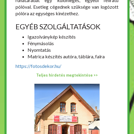
ruhatáradat egy különleges, egyedi feliratú
pólóval. Esetleg cégednek szüksége van logózott
pólóra az egységes kinézethez.
EGYÉB SZOLGÁLTATÁSOK
Igazolványkép készítés
Fénymásolás
Nyomtatás
Matrica készítés autóra, táblára, falra
https://fotosdekor.hu/
Teljes hirdetés megtekintése >>