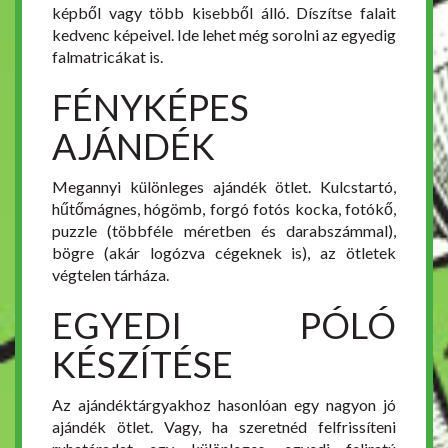
képből vagy több kisebből álló. Díszítse falait
kedvenc képeivel. Ide lehet még sorolni az egyedig
falmatricákat is.
FÉNYKÉPES
AJÁNDÉK
Megannyi különleges ajándék ötlet. Kulcstartó,
hűtőmágnes, hógömb, forgó fotós kocka, fotókő,
puzzle (többféle méretben és darabszámmal),
bögre (akár logózva cégeknek is), az ötletek
végtelen tárháza.
EGYEDI PÓLÓ
KÉSZÍTÉSE
Az ajándéktárgyakhoz hasonlóan egy nagyon jó
ajándék ötlet. Vagy, ha szeretnéd felfrissíteni