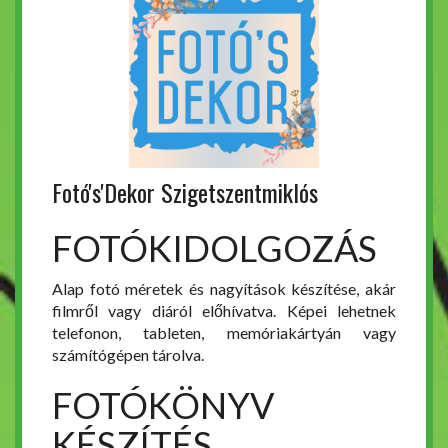
Fotó's'Dekor Szigetszentmiklós
FOTÓKIDOLGOZÁS
Alap fotó méretek és nagyítások készítése, akár
filmről vagy diáról előhívatva. Képei lehetnek
telefonon, tableten, memóriakártyán vagy
számítógépen tárolva.
FOTÓKÖNYV
KÉSZÍTÉS