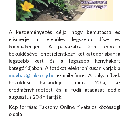
A kezdeményezés célja, hogy bemutassa és
elismerje a település legszebb dísz- és
konyhakertjeit. A pályázatra 2–5 fénykép
beküldésével lehet jelentkezni két kategóriában: a
legszebb kert és a legszebb konyhakert
kategóriájában. A fotókat elektronikusan várják a
muvhaz@taksony.hu
e-mail-címre. A pályaművek
beküldési határideje június 20-a, az
eredményhirdetést és a fődíj átadását pedig
augusztus 20-án tartják.
Kép forrása: Taksony Online hivatalos közösségi
oldala