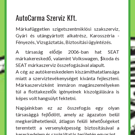
AutoCarma Szerviz Kft.
Márkafüggetlen szigetszentmiklósi szakszerviz,
Gyári és utángyártott alkatrész, Karosszéria -
Fényezés, Vizsgáztatás, Biztosítási ügyintézés.
A társaság elődje 2006-ban hat SEAT
márkakereskedő, valamint Volkswagen, $koda és
SEAT márkaszerviz összefogásával alapult.
A cég az autókereskedelem kiszámíthatatlansága
miatt a szerviztevékenységet kívánta fejleszteni.
Márkaszervizként immáron magánszemélyeken
túl a flottakezelők igényeinek kiszolgálására is
képes volt hangsúlyt fektetni.
Napjainkban ez az összefogás egy olyan
társasággá fejlődött, amely az ágazaton belül
megkerülhetetlenül, átlagon felüli lehetőségeket
teremtett a versenyképesség biztosításával a
kereskedelem és szolgáltatás területén egyaránt.