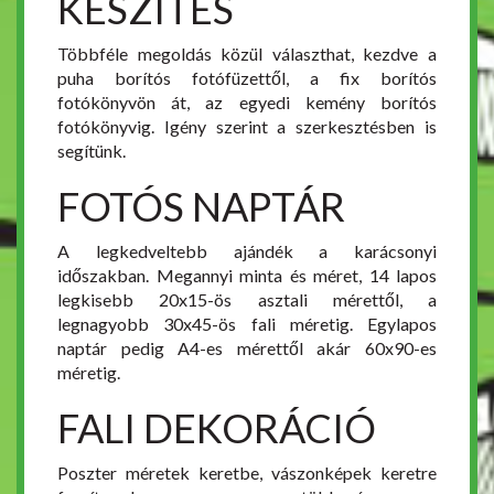
KÉSZÍTÉS
Többféle megoldás közül választhat, kezdve a
puha borítós fotófüzettől, a fix borítós
fotókönyvön át, az egyedi kemény borítós
fotókönyvig. Igény szerint a szerkesztésben is
segítünk.
FOTÓS NAPTÁR
A legkedveltebb ajándék a karácsonyi
időszakban. Megannyi minta és méret, 14 lapos
legkisebb 20x15-ös asztali mérettől, a
legnagyobb 30x45-ös fali méretig. Egylapos
naptár pedig A4-es mérettől akár 60x90-es
méretig.
FALI DEKORÁCIÓ
Poszter méretek keretbe, vászonképek keretre