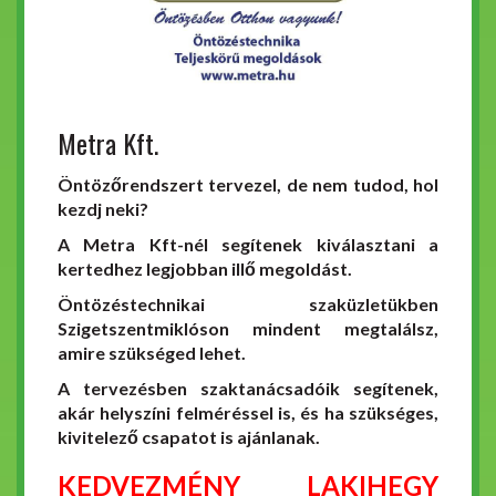
Metra Kft.
Öntözőrendszert tervezel, de nem tudod, hol
kezdj neki?
A Metra Kft-nél segítenek kiválasztani a
kertedhez legjobban illő megoldást.
Öntözéstechnikai szaküzletükben
Szigetszentmiklóson mindent megtalálsz,
amire szükséged lehet.
A tervezésben szaktanácsadóik segítenek,
akár helyszíni felméréssel is, és ha szükséges,
kivitelező csapatot is ajánlanak.
KEDVEZMÉNY LAKIHEGY