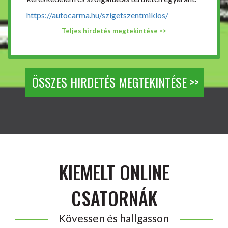
https://autocarma.hu/szigetszentmiklos/
Teljes hirdetés megtekintése >>
ÖSSZES HIRDETÉS MEGTEKINTÉSE >>
KIEMELT ONLINE
CSATORNÁK
Kövessen és hallgasson