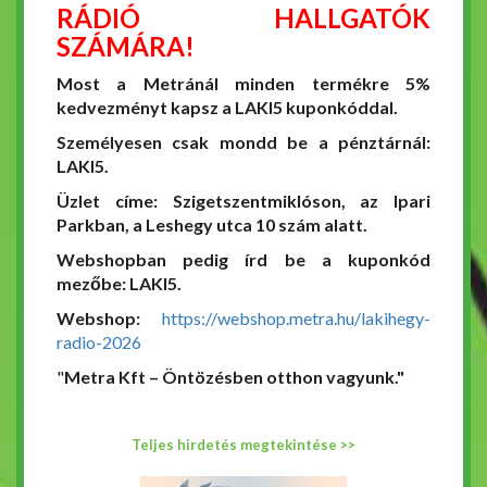
RÁDIÓ HALLGATÓK
SZÁMÁRA!
Most a Metránál minden termékre 5%
kedvezményt kapsz a LAKI5 kuponkóddal.
Személyesen csak mondd be a pénztárnál:
LAKI5.
Üzlet címe: Szigetszentmiklóson, az Ipari
Parkban, a Leshegy utca 10 szám alatt.
Webshopban pedig írd be a kuponkód
mezőbe: LAKI5.
Webshop:
https://webshop.metra.hu/lakihegy-
radio-2026
"
Metra Kft – Öntözésben otthon vagyunk."
Teljes hirdetés megtekintése >>