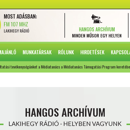
MOST ADÁSBAN:
FM 107 MHZ
HANGOS ARCHÍVUM
LAKIHEGY RÁDIÓ
MINDEN MŰSOR
EGY HELYEN
MAJÁNLÓ
MUNKATÁRSAK
RÓLUNK
HIRDETÉSEK
KAPCSOL
ltatási tevékenységünket a Médiatanács a Médiatanács Támogatási Program keretébe
HANGOS ARCHÍVUM
LAKIHEGY RÁDIÓ - HELYBEN VAGYUNK