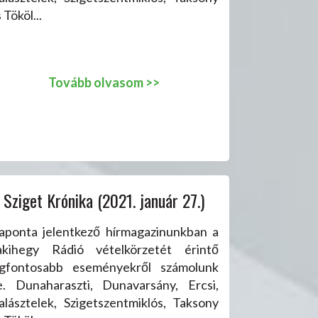
 Tököl...
Tovább olvasom >>
Sziget Krónika (2021. január 27.)
aponta jelentkező hírmagazinunkban a
akihegy Rádió vételkörzetét érintő
egfontosabb eseményekről számolunk
e. Dunaharaszti, Dunavarsány, Ercsi,
alásztelek, Szigetszentmiklós, Taksony