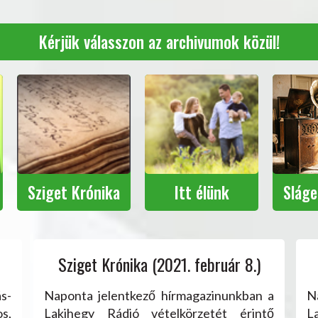
Kérjük válasszon az archivumok közül!
Sziget Krónika
Itt élünk
Slág
Sziget Krónika (2021. február 8.)
s-
Naponta jelentkező hírmagazinunkban a
N
s,
Lakihegy Rádió vételkörzetét érintő
L