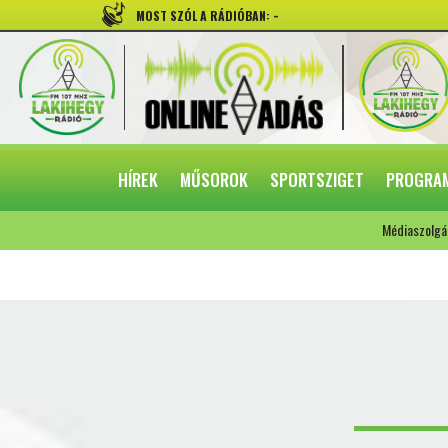
-
MOST SZÓL A RÁDIÓBAN:
HÍREK
MŰSOROK
SPORTSZIGET
PROGRA
Médiaszolgá