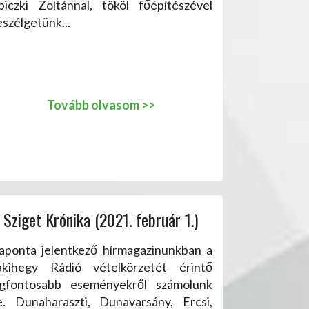
ipiczki Zoltánnal, tököl főépítészével
szélgetünk...
Tovább olvasom >>
Sziget Krónika (2021. február 1.)
aponta jelentkező hírmagazinunkban a
akihegy Rádió vételkörzetét érintő
egfontosabb eseményekről számolunk
e. Dunaharaszti, Dunavarsány, Ercsi,