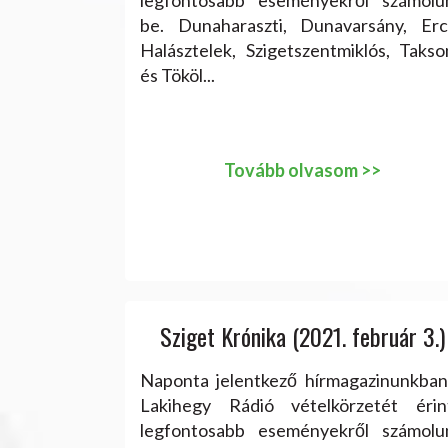
be. Dunaharaszti, Dunavarsány, Ercs
Halásztelek, Szigetszentmiklós, Takso
és Tököl...
Tovább olvasom >>
Sziget Krónika (2021. február 3.)
Naponta jelentkező hírmagazinunkban
Lakihegy Rádió vételkörzetét érin
legfontosabb eseményekről számolu