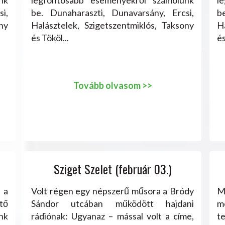
i,
be. Dunaharaszti, Dunavarsány, Ercsi,
b
ny
Halásztelek, Szigetszentmiklós, Taksony
H
és Tököl...
és
Tovább olvasom >>
Sziget Szelet (február 03.)
 a
Volt régen egy népszerű műsora a Bródy
M
tő
Sándor utcában működött hajdani
m
nk
rádiónak: Ugyanaz – mással volt a címe,
t