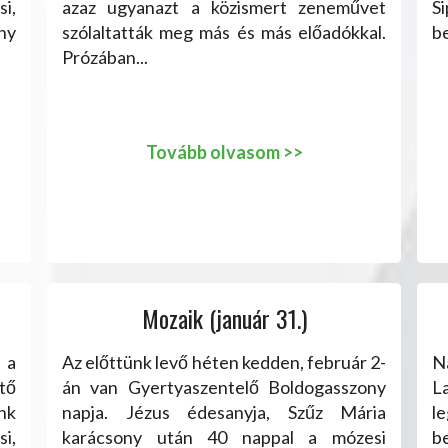
i,
azaz ugyanazt a közismert zeneművet
S
ny
szólaltatták meg más és más előadókkal.
be
Prózában...
Tovább olvasom >>
Mozaik (január 31.)
 a
Az előttünk levő héten kedden, február 2-
N
tő
án van Gyertyaszentelő Boldogasszony
L
nk
napja. Jézus édesanyja, Szűz Mária
l
i,
karácsony után 40 nappal a mózesi
b