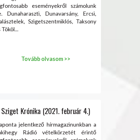
egfontosabb eseményekről számolunk
e. Dunaharaszti, Dunavarsány, Ercsi,
alásztelek, Szigetszentmiklós, Taksony
 Tököl...
Tovább olvasom >>
Sziget Krónika (2021. február 4.)
aponta jelentkező hírmagazinunkban a
akihegy Rádió vételkörzetét érintő
egfontosabb eseményekről számolunk