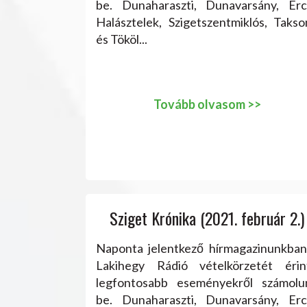
be. Dunaharaszti, Dunavarsány, Ercs
Halásztelek, Szigetszentmiklós, Takso
és Tököl...
Tovább olvasom >>
Sziget Krónika (2021. február 2.)
Naponta jelentkező hírmagazinunkban
Lakihegy Rádió vételkörzetét érin
legfontosabb eseményekről számolu
be. Dunaharaszti, Dunavarsány, Ercs