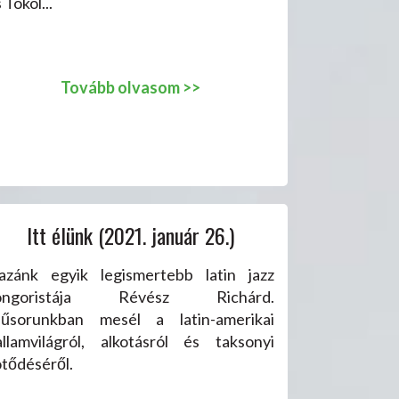
 Tököl...
Tovább olvasom >>
Itt élünk (2021. január 26.)
azánk egyik legismertebb latin jazz
ongoristája Révész Richárd.
űsorunkban mesél a latin-amerikai
allamvilágról, alkotásról és taksonyi
ötődéséről.