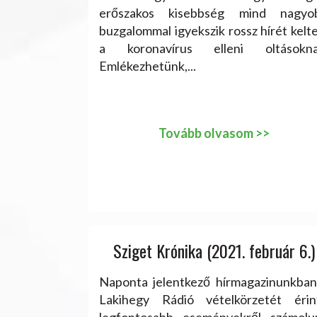
erőszakos kisebbség mind nagyo
buzgalommal igyekszik rossz hírét kelt
a koronavírus elleni oltásokna
Emlékezhetünk,...
Tovább olvasom >>
Sziget Krónika (2021. február 6.)
Naponta jelentkező hírmagazinunkban
Lakihegy Rádió vételkörzetét érin
legfontosabb eseményekről számolu