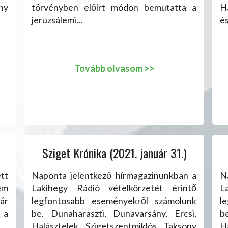
ny
törvényben előírt módon bemutatta a
H
jeruzsálemi...
és
Tovább olvasom >>
Sziget Krónika (2021. január 31.)
tt
Naponta jelentkező hírmagazinunkban a
N
sem
Lakihegy Rádió vételkörzetét érintő
L
ár
legfontosabb eseményekről számolunk
l
 a
be. Dunaharaszti, Dunavarsány, Ercsi,
b
Halásztelek, Szigetszentmiklós, Taksony
H