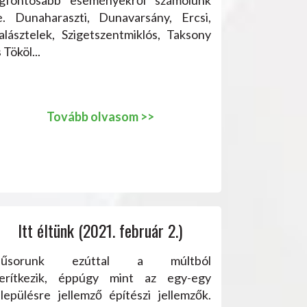
e. Dunaharaszti, Dunavarsány, Ercsi,
alásztelek, Szigetszentmiklós, Taksony
 Tököl...
Tovább olvasom >>
Itt éltünk (2021. február 2.)
űsorunk ezúttal a múltból
erítkezik, éppúgy mint az egy-egy
elepülésre jellemző építészi jellemzők.