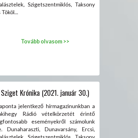
alásztelek, Szigetszentmiklós, Taksony
 Tököl...
Tovább olvasom >>
Sziget Krónika (2021. január 30.)
aponta jelentkező hírmagazinunkban a
akihegy Rádió vételkörzetét érintő
egfontosabb eseményekről számolunk
e. Dunaharaszti, Dunavarsány, Ercsi,
alásztelek, Szigetszentmiklós, Taksony