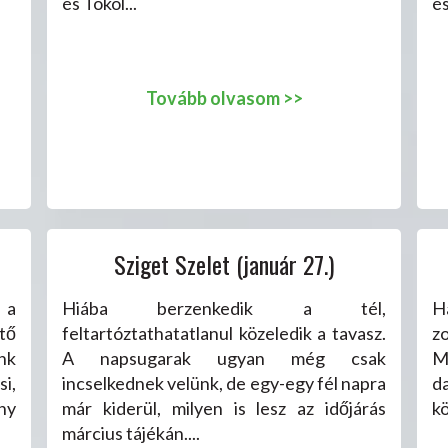
és Tököl...
és
Tovább olvasom >>
Sziget Szelet (január 27.)
 a
Hiába berzenkedik a tél,
H
tő
feltartóztathatatlanul közeledik a tavasz.
z
nk
A napsugarak ugyan még csak
M
i,
incselkednek velünk, de egy-egy fél napra
d
ny
már kiderül, milyen is lesz az időjárás
k
március tájékán....