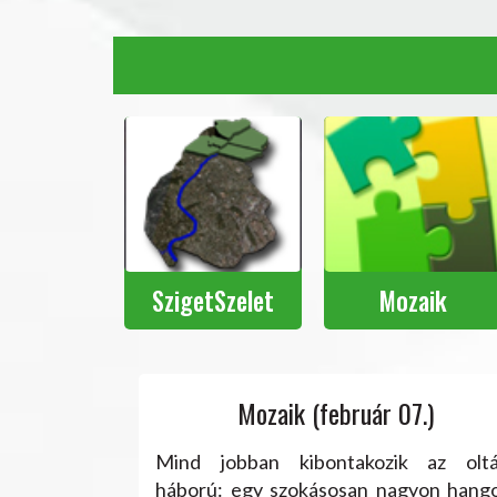
SzigetSzelet
Mozaik
Mozaik (február 07.)
Oldalak
Mind jobban kibontakozik az oltá
háború: egy szokásosan nagyon hango