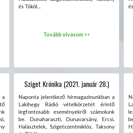
és Tököl...
és
Tovább olvasom >>
Sziget Krónika (2021. január 28.)
 a
Naponta jelentkező hírmagazinunkban a
N
tő
Lakihegy Rádió vételkörzetét érintő
L
nk
legfontosabb eseményekről számolunk
l
i,
be. Dunaharaszti, Dunavarsány, Ercsi,
b
ny
Halásztelek, Szigetszentmiklós, Taksony
H