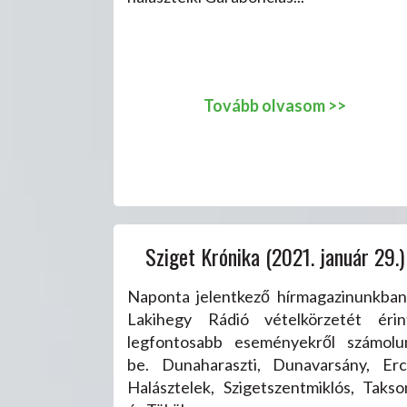
Tovább olvasom >>
Sziget Krónika (2021. január 29.)
Naponta jelentkező hírmagazinunkban
Lakihegy Rádió vételkörzetét érin
legfontosabb eseményekről számolu
be. Dunaharaszti, Dunavarsány, Ercs
Halásztelek, Szigetszentmiklós, Takso