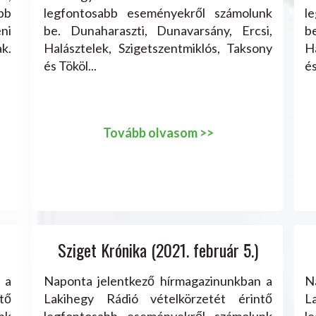
bb
legfontosabb eseményekről számolunk
l
eni
be. Dunaharaszti, Dunavarsány, Ercsi,
b
k.
Halásztelek, Szigetszentmiklós, Taksony
H
és Tököl...
és
Tovább olvasom >>
Sziget Krónika (2021. február 5.)
 a
Naponta jelentkező hírmagazinunkban a
N
tő
Lakihegy Rádió vételkörzetét érintő
L
nk
legfontosabb eseményekről számolunk
l