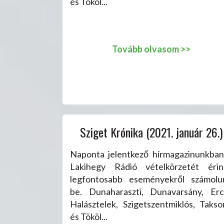
és Tököl...
Tovább olvasom >>
Sziget Krónika (2021. január 26.)
Naponta jelentkező hírmagazinunkban
Lakihegy Rádió vételkörzetét érin
legfontosabb eseményekről számolu
be. Dunaharaszti, Dunavarsány, Ercs
Halásztelek, Szigetszentmiklós, Takso
és Tököl...