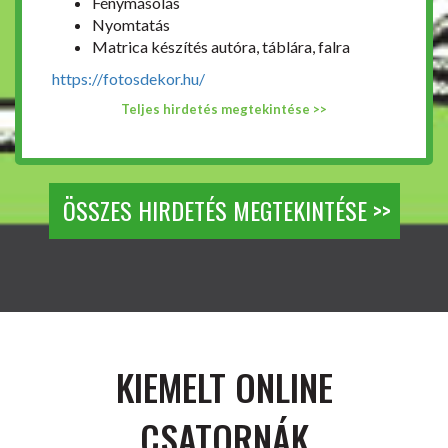
Fénymásolás
Nyomtatás
Matrica készítés autóra, táblára, falra
https://fotosdekor.hu/
Teljes hirdetés megtekintése >>
ÖSSZES HIRDETÉS MEGTEKINTÉSE >>
KIEMELT ONLINE
CSATORNÁK