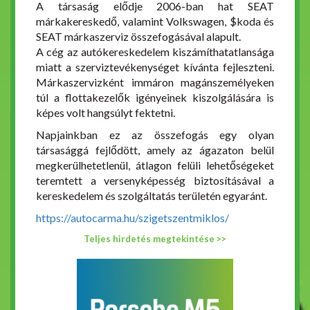
A társaság elődje 2006-ban hat SEAT
márkakereskedő, valamint Volkswagen, $koda és
SEAT márkaszerviz összefogásával alapult.
A cég az autókereskedelem kiszámíthatatlansága
miatt a szerviztevékenységet kívánta fejleszteni.
Márkaszervizként immáron magánszemélyeken
túl a flottakezelők igényeinek kiszolgálására is
képes volt hangsúlyt fektetni.
Napjainkban ez az összefogás egy olyan
társasággá fejlődött, amely az ágazaton belül
megkerülhetetlenül, átlagon felüli lehetőségeket
teremtett a versenyképesség biztosításával a
kereskedelem és szolgáltatás területén egyaránt.
https://autocarma.hu/szigetszentmiklos/
Teljes hirdetés megtekintése >>