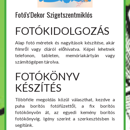
Fotó's'Dekor Szigetszentmiklós
FOTÓKIDOLGOZÁS
Alap fotó méretek és nagyítások készítése, akár
filmről vagy diáról előhívatva. Képei lehetnek
telefonon, tableten, memóriakártyán vagy
számítógépen tárolva.
FOTÓKÖNYV
KÉSZÍTÉS
Többféle megoldás közül választhat, kezdve a
puha borítós fotófüzettől, a fix borítós
fotókönyvön át, az egyedi kemény borítós
fotókönyvig. Igény szerint a szerkesztésben is
segítünk.