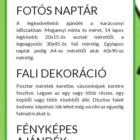
FOTÓS NAPTÁR
A legkedveltebb ajándék a karácsonyi
időszakban. Megannyi minta és méret, 14 lapos
legkisebb 20x15-ös asztali mérettől, a
legnagyobb 30x45-ös fali méretig. Egylapos
naptár pedig A4-es mérettől akár 60x90-es
méretig.
FALI DEKORÁCIÓ
Poszter méretek keretbe, vászonképek keretre
feszítve. Legyen az egy vagy több részes, egy
képből vagy több kisebből álló. Díszítse falait
kedvenc képeivel. Ide lehet még sorolni az egyedig
falmatricákat is.
FÉNYKÉPES