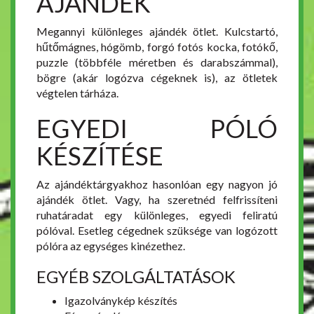
AJÁNDÉK
Megannyi különleges ajándék ötlet. Kulcstartó,
hűtőmágnes, hógömb, forgó fotós kocka, fotókő,
puzzle (többféle méretben és darabszámmal),
bögre (akár logózva cégeknek is), az ötletek
végtelen tárháza.
EGYEDI PÓLÓ
KÉSZÍTÉSE
Az ajándéktárgyakhoz hasonlóan egy nagyon jó
ajándék ötlet. Vagy, ha szeretnéd felfrissíteni
ruhatáradat egy különleges, egyedi feliratú
pólóval. Esetleg cégednek szüksége van logózott
pólóra az egységes kinézethez.
EGYÉB SZOLGÁLTATÁSOK
Igazolványkép készítés