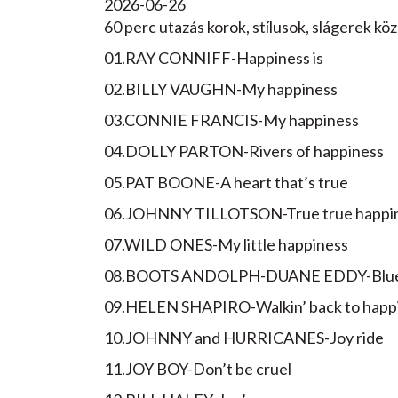
2026-06-26
60 perc utazás korok, stílusok, slágerek kö
01.RAY CONNIFF-Happiness is
02.BILLY VAUGHN-My happiness
03.CONNIE FRANCIS-My happiness
04.DOLLY PARTON-Rivers of happiness
05.PAT BOONE-A heart that’s true
06.JOHNNY TILLOTSON-True true happi
07.WILD ONES-My little happiness
08.BOOTS ANDOLPH-DUANE EDDY-Bluebi
09.HELEN SHAPIRO-Walkin’ back to happ
10.JOHNNY and HURRICANES-Joy ride
11.JOY BOY-Don’t be cruel