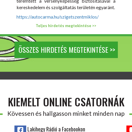
teremtett a versenyképesség biztosításával a
kereskedelem és szolgáltatás területén egyaránt.
https://autocarma.hu/szigetszentmiklos/
Teljes hirdetés megtekintése >>
ÖSSZES HIRDETÉS MEGTEKINTÉSE >>
KIEMELT ONLINE CSATORNÁK
Kövessen és hallgasson minket minden nap
Lakihegy Rádió a Facebookon