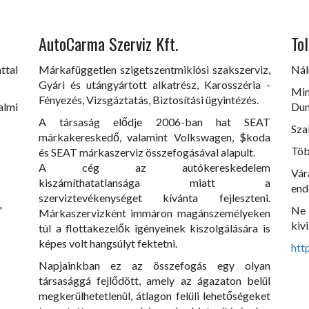
AutoCarma Szerviz Kft.
Tol
ttal
Márkafüggetlen szigetszentmiklósi szakszerviz,
Nál
Gyári és utángyártott alkatrész, Karosszéria -
Min
Fényezés, Vizsgáztatás, Biztosítási ügyintézés.
lmi
Dun
A társaság elődje 2006-ban hat SEAT
Sza
márkakereskedő, valamint Volkswagen, $koda
Töb
és SEAT márkaszerviz összefogásával alapult.
A cég az autókereskedelem
Vár
kiszámíthatatlansága miatt a
end
szerviztevékenységet kívánta fejleszteni.
"
Ne
Márkaszervizként immáron magánszemélyeken
kivi
túl a flottakezelők igényeinek kiszolgálására is
képes volt hangsúlyt fektetni.
htt
Napjainkban ez az összefogás egy olyan
társasággá fejlődött, amely az ágazaton belül
megkerülhetetlenül, átlagon felüli lehetőségeket