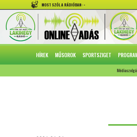
-
MOST SZÓL A RÁDIÓBAN:
HÍREK
MŰSOROK
SPORTSZIGET
PROGRA
Médiaszolgá