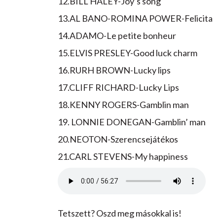
12.BILL HALEY-Joy’s song
13.AL BANO-ROMINA POWER-Felicita
14.ADAMO-Le petite bonheur
15.ELVIS PRESLEY-Good luck charm
16.RURH BROWN-Lucky lips
17.CLIFF RICHARD-Lucky Lips
18.KENNY ROGERS-Gamblin man
19. LONNIE DONEGAN-Gamblin’ man
20.NEOTON-Szerencsejátékos
21.CARL STEVENS-My happiness
Tetszett? Oszd meg másokkal is!