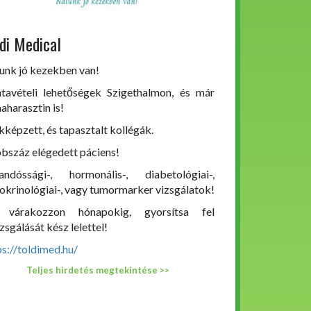
di Medical
unk jó kezekben van!
tavételi lehetőségek Szigethalmon, és már
aharasztin is!
kképzett, és tapasztalt kollégák.
bszáz elégedett páciens!
andóssági-, hormonális-, diabetológiai-,
okrinológiai-, vagy tumormarker vizsgálatok!
 várakozzon hónapokig, gyorsítsa fel
zsgálását kész lelettel!
ps://toldimed.hu/
Teljes hirdetés megtekintése >>