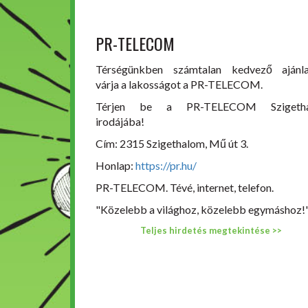
PR-TELECOM
Térségünkben számtalan kedvező ajánla
várja a lakosságot a PR-TELECOM.
Térjen be a PR-TELECOM Szigetha
irodájába!
Cím: 2315 Szigethalom, Mű út 3.
Honlap:
https://pr.hu/
PR-TELECOM. Tévé, internet, telefon.
"Közelebb a világhoz, közelebb egymáshoz!
Teljes hirdetés megtekintése >>