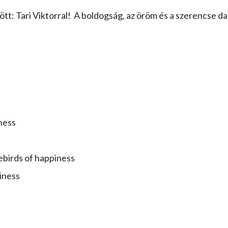
zött: Tari Viktorral! A boldogság, az öröm és a szerencse d
ness
rds of happiness
iness