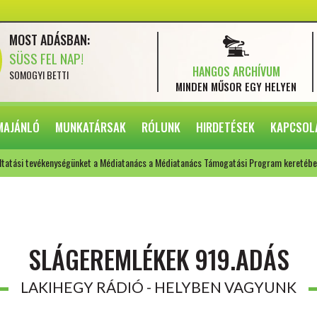
MOST ADÁSBAN:
SÜSS FEL NAP!
HANGOS ARCHÍVUM
SOMOGYI BETTI
MINDEN MŰSOR
EGY HELYEN
MAJÁNLÓ
MUNKATÁRSAK
RÓLUNK
HIRDETÉSEK
KAPCSOL
ltatási tevékenységünket a Médiatanács a Médiatanács Támogatási Program keretébe
SLÁGEREMLÉKEK 919.ADÁS
LAKIHEGY RÁDIÓ - HELYBEN VAGYUNK