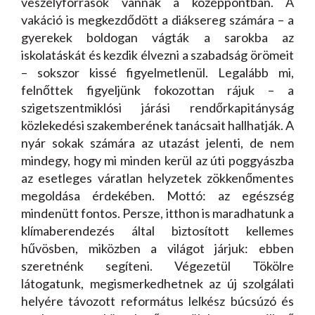
veszélyforrások vannak a középpontban. A
vakáció is megkezdődött a diáksereg számára – a
gyerekek boldogan vágták a sarokba az
iskolatáskát és kezdik élvezni a szabadság örömeit
– sokszor kissé figyelmetlenül. Legalább mi,
felnőttek figyeljünk fokozottan rájuk – a
szigetszentmiklósi járási rendőrkapitányság
közlekedési szakemberének tanácsait hallhatják. A
nyár sokak számára az utazást jelenti, de nem
mindegy, hogy mi minden kerül az úti poggyászba
az esetleges váratlan helyzetek zökkenőmentes
megoldása érdekében. Mottó: az egészség
mindenütt fontos. Persze, itthon is maradhatunk a
klímaberendezés által biztosított kellemes
hűvösben, miközben a világot járjuk: ebben
szeretnénk segíteni. Végezetül Tökölre
látogatunk, megismerkedhetnek az új szolgálati
helyére távozott református lelkész búcsúzó és