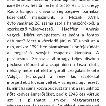
ismétléskor, hétfőn este 8 órától és a Lakihegy
Rádió hangos archívuma segítségével bármikor
közérdekű magazinunk, a Mozaik XVIII.
évfolyamának 26. száma szól a hangszórókból, a
szerkesztő-műsorvezető, Haeffler András
vagyok. Miért emlegettem az imént a fontos
dátumot? Mert a közeledő június 30-a volt az a
nap, amikor 1991-ben hivatalosan is befejeződött
a megszálló szovjet csapatok kivonása. A
parancsnok, Szerov altábornagy teljes díszben
peckesen lépdelt át a csapi hídon a Tisza fölött,
néhány méterrel előtte gurult szolgálati fekete
Volgája. Harsogott a zene, kis zászlókkal
integettek a kivezényeltek – az egész úgy nézett
ki, mint ha sajnálkozva búcsúztatnánk a szívünkhöz
nőtt kedves ismerősöket, pedig 1945 óta vártuk
azt a pillanatot, amikor Magyarország
ténylegesen felszabadul. Az akkori honvédelmi