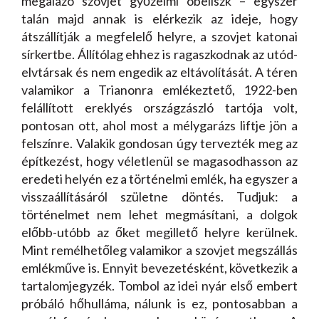
megalázó szovjet győzelmi obeliszk – egyszer
talán majd annak is elérkezik az ideje, hogy
átszállítják a megfelelő helyre, a szovjet katonai
sírkertbe. Állítólag ehhez is ragaszkodnak az utód-
elvtársak és nem engedik az eltávolítását. A téren
valamikor a Trianonra emlékeztető, 1922-ben
felállított ereklyés országzászló tartója volt,
pontosan ott, ahol most a mélygarázs liftje jön a
felszínre. Valakik gondosan úgy tervezték meg az
építkezést, hogy véletlenül se magasodhasson az
eredeti helyén ez a történelmi emlék, ha egyszer a
visszaállításáról születne döntés. Tudjuk: a
történelmet nem lehet megmásítani, a dolgok
előbb-utóbb az őket megillető helyre kerülnek.
Mint remélhetőleg valamikor a szovjet megszállás
emlékműve is. Ennyit bevezetésként, következik a
tartalomjegyzék. Tombol az idei nyár első embert
próbáló hőhulláma, nálunk is ez, pontosabban a