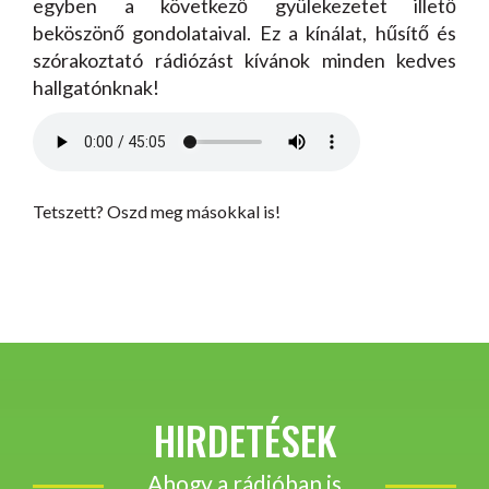
egyben a következő gyülekezetet illető
beköszönő gondolataival. Ez a kínálat, hűsítő és
szórakoztató rádiózást kívánok minden kedves
hallgatónknak!
Tetszett? Oszd meg másokkal is!
HIRDETÉSEK
Ahogy a rádióban is