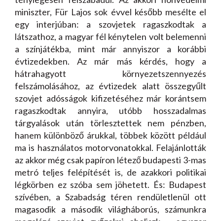
miniszter, Für Lajos sok évvel később mesélte el
egy interjúban: a szovjetek ragaszkodtak a
látszathoz, a magyar fél kénytelen volt belemenni
a színjátékba, mint már annyiszor a korábbi
évtizedekben. Az már más kérdés, hogy a
hátrahagyott környezetszennyezés
felszámolásához, az évtizedek alatt összegyűlt
szovjet adósságok kifizetéséhez már korántsem
ragaszkodtak annyira, utóbb hosszadalmas
tárgyalások után törlesztettek nem pénzben,
hanem különböző árukkal, többek között például
ma is használatos motorvonatokkal. Felajánlották
az akkor még csak papíron létező budapesti 3-mas
metró teljes felépítését is, de azakkori politikai
légkörben ez szóba sem jöhetett. És: Budapest
szívében, a Szabadság téren rendületlenül ott
magasodik a második világháborús, számunkra