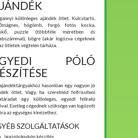
JÁNDÉK
annyi különleges ajándék ötlet. Kulcstartó,
tőmágnes, hógömb, forgó fotós kocka,
tókő, puzzle (többféle méretben és
abszámmal), bögre (akár logózva cégeknek
 az ötletek végtelen tárháza.
EGYEDI PÓLÓ
ÉSZÍTÉSE
ajándéktárgyakhoz hasonlóan egy nagyon jó
ndék ötlet. Vagy, ha szeretnéd felfrissíteni
atáradat egy különleges, egyedi feliratú
óval. Esetleg cégednek szüksége van logózott
óra az egységes kinézethez.
GYÉB SZOLGÁLTATÁSOK
Igazolványkép készítés