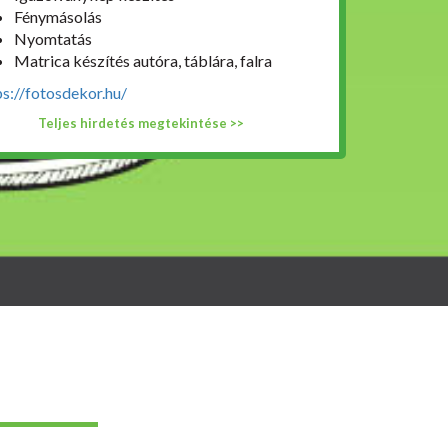
Fénymásolás
Nyomtatás
Matrica készítés autóra, táblára, falra
ps://fotosdekor.hu/
Teljes hirdetés megtekintése >>