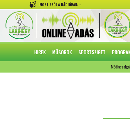
-
MOST SZÓL A RÁDIÓBAN:
HÍREK
MŰSOROK
SPORTSZIGET
PROGRA
Médiaszolgá