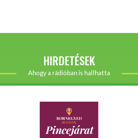
HIRDETÉSEK
Ahogy a rádióban is hallhatta