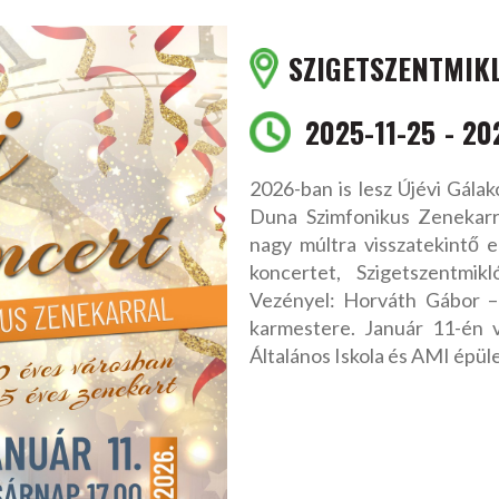
SZIGETSZENTMIK
2025-11-25
20
2026-ban is lesz Újévi Gála
Duna Szimfonikus Zenekarr
nagy múltra visszatekintő 
koncertet, Szigetszentmik
Vezényel: Horváth Gábor –
karmestere. Január 11-én 
Általános Iskola és AMI épül