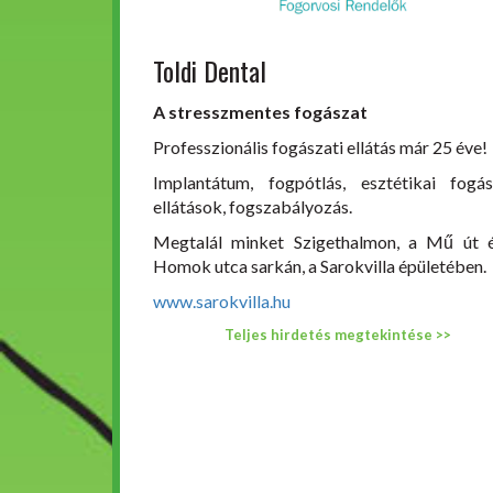
Toldi Dental
A stresszmentes fogászat
Professzionális fogászati ellátás már 25 éve!
Implantátum, fogpótlás, esztétikai fogás
ellátások, fogszabályozás.
Megtalál minket Szigethalmon, a Mű út 
Homok utca sarkán, a Sarokvilla épületében.
www.sarokvilla.hu
Teljes hirdetés megtekintése >>