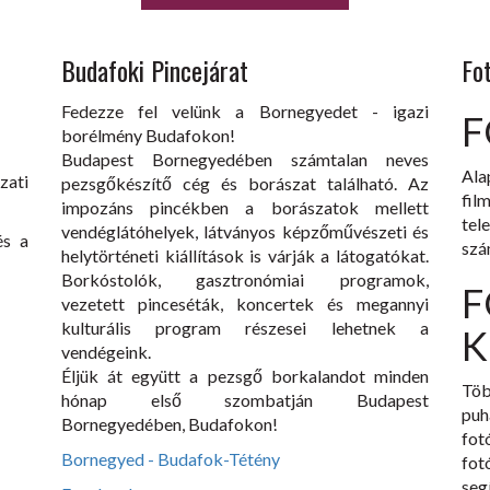
Budafoki Pincejárat
Fo
Fedezze fel velünk a Bornegyedet - igazi
F
borélmény Budafokon!
Budapest Bornegyedében számtalan neves
Ala
zati
pezsgőkészítő cég és borászat található. Az
fil
impozáns pincékben a borászatok mellett
tel
vendéglátóhelyek, látványos képzőművészeti és
és a
szá
helytörténeti kiállítások is várják a látogatókat.
Borkóstolók, gasztronómiai programok,
F
vezetett pinceséták, koncertek és megannyi
kulturális program részesei lehetnek a
K
vendégeink.
Éljük át együtt a pezsgő borkalandot minden
Töb
hónap első szombatján Budapest
puh
Bornegyedében, Budafokon!
fot
Bornegyed - Budafok-Tétény
fot
seg