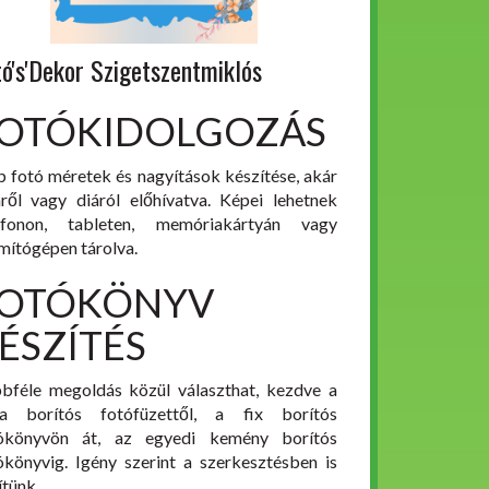
tó's'Dekor Szigetszentmiklós
OTÓKIDOLGOZÁS
p fotó méretek és nagyítások készítése, akár
mről vagy diáról előhívatva. Képei lehetnek
efonon, tableten, memóriakártyán vagy
mítógépen tárolva.
OTÓKÖNYV
ÉSZÍTÉS
bféle megoldás közül választhat, kezdve a
a borítós fotófüzettől, a fix borítós
ókönyvön át, az egyedi kemény borítós
ókönyvig. Igény szerint a szerkesztésben is
ítünk.