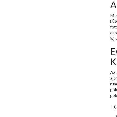
A
Meg
hű
fo
dar
is),
K
Az 
ajá
ruh
pól
pól
E