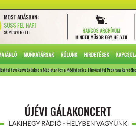
MOST ADÁSBAN:
SÜSS FEL NAP!
HANGOS ARCHÍVUM
SOMOGYI BETTI
MINDEN MŰSOR
EGY HELYEN
MAJÁNLÓ
MUNKATÁRSAK
RÓLUNK
HIRDETÉSEK
KAPCSOL
ltatási tevékenységünket a Médiatanács a Médiatanács Támogatási Program keretébe
ÚJÉVI GÁLAKONCERT
LAKIHEGY RÁDIÓ - HELYBEN VAGYUNK