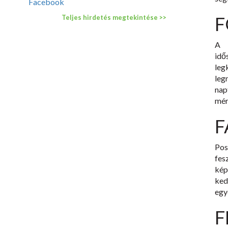
Facebook
F
Teljes hirdetés megtekintése >>
A 
idő
le
leg
nap
mér
F
Pos
fes
kép
ked
egy
F