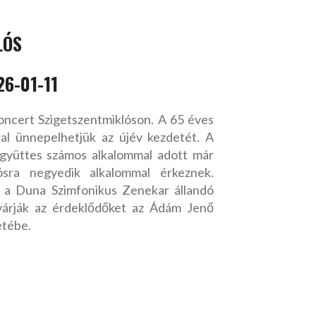
LÓS
26-01-11
koncert Szigetszentmiklóson. A 65 éves
al ünnepelhetjük az újév kezdetét. A
együttes számos alkalommal adott már
lósra negyedik alkalommal érkeznek.
 a Duna Szimfonikus Zenekar állandó
várják az érdeklődőket az Ádám Jenő
etébe.