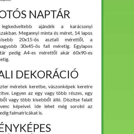
OTÓS NAPTÁR
legkedveltebb ajándék a karácsonyi
szakban. Megannyi minta és méret, 14 lapos
gkisebb 20x15-ös asztali mérettől, a
nagyobb 30x45-ös fali méretig. Egylapos
tár pedig A4-es mérettől akár 60x90-es
etig.
ALI DEKORÁCIÓ
zter méretek keretbe, vászonképek keretre
zítve. Legyen az egy vagy több részes, egy
ből vagy több kisebből álló. Díszítse falait
venc képeivel. Ide lehet még sorolni az
edig falmatricákat is.
ÉNYKÉPES