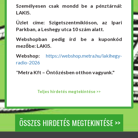
Személyesen csak mondd be a pénztárnál:
LAKI5.
Üzlet címe: Szigetszentmiklóson, az Ipari
Parkban, a Leshegy utca 10 szám alatt.
Webshopban pedig írd be a kuponkód
mezőbe: LAKI5.
Webshop:
https://webshop.metra.hu/lakihegy-
radio-2026
"
Metra Kft – Öntözésben otthon vagyunk."
Teljes hirdetés megtekintése >>
ÖSSZES HIRDETÉS MEGTEKINTÉSE >>