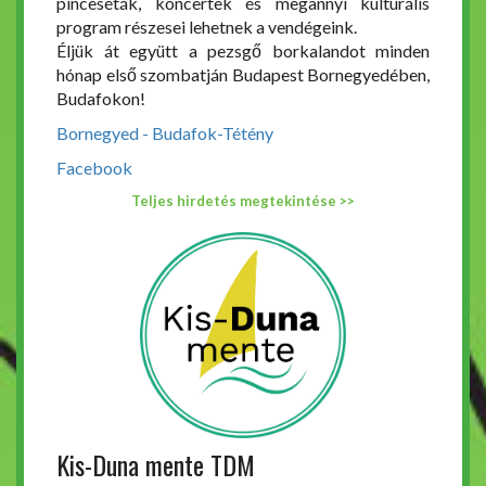
pinceséták, koncertek és megannyi kulturális
program részesei lehetnek a vendégeink.
Éljük át együtt a pezsgő borkalandot minden
hónap első szombatján Budapest Bornegyedében,
Budafokon!
Bornegyed - Budafok-Tétény
Facebook
Teljes hirdetés megtekintése >>
Kis-Duna mente TDM