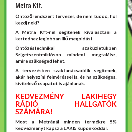
Metra Kft.
Öntözőrendszert tervezel, de nem tudod, hol
kezdj neki?
A Metra Kft-nél segítenek kiválasztani a
kertedhez legjobban illő megoldást.
Öntözéstechnikai szaküzletükben
Szigetszentmiklóson mindent megtalálsz,
amire szükséged lehet.
A tervezésben szaktanácsadóik segítenek,
akár helyszíni felméréssel is, és ha szükséges,
kivitelező csapatot is ajánlanak.
KEDVEZMÉNY LAKIHEGY
RÁDIÓ HALLGATÓK
SZÁMÁRA!
Most a Metránál minden termékre 5%
kedvezményt kapsz a LAKI5 kuponkóddal.