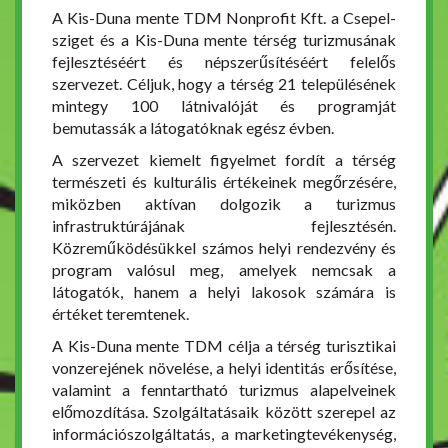
A Kis-Duna mente TDM Nonprofit Kft. a Csepel-
sziget és a Kis-Duna mente térség turizmusának
fejlesztéséért és népszerűsítéséért felelős
szervezet. Céljuk, hogy a térség 21 településének
mintegy 100 látnivalóját és programját
bemutassák a látogatóknak egész évben.
A szervezet kiemelt figyelmet fordít a térség
természeti és kulturális értékeinek megőrzésére,
miközben aktívan dolgozik a turizmus
infrastruktúrájának fejlesztésén.
Közreműködésükkel számos helyi rendezvény és
program valósul meg, amelyek nemcsak a
látogatók, hanem a helyi lakosok számára is
értéket teremtenek.
A Kis-Duna mente TDM célja a térség turisztikai
vonzerejének növelése, a helyi identitás erősítése,
valamint a fenntartható turizmus alapelveinek
előmozdítása. Szolgáltatásaik között szerepel az
információszolgáltatás, a marketingtevékenység,