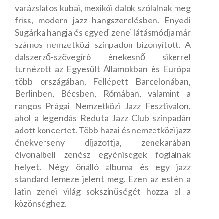
varázslatos kubai, mexikói dalok szólalnak meg
friss, modern jazz hangszerelésben. Enyedi
Sugárka hangja és egyedi zenei látásmódja már
számos nemzetközi színpadon bizonyított. A
dalszerző-szövegíró énekesnő sikerrel
turnézott az Egyesült Államokban és Európa
több országában. Fellépett Barcelonában,
Berlinben, Bécsben, Rómában, valamint a
rangos Prágai Nemzetközi Jazz Fesztiválon,
ahol a legendás Reduta Jazz Club színpadán
adott koncertet. Több hazai és nemzetközi jazz
énekverseny díjazottja, zenekarában
élvonalbeli zenész egyéniségek foglalnak
helyet. Négy önálló albuma és egy jazz
standard lemeze jelent meg. Ezen az estén a
latin zenei világ sokszínűségét hozza el a
közönséghez.