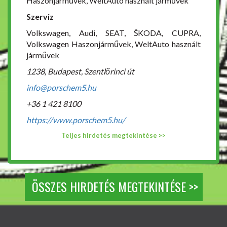
Haszonjárművek, WeltAuto használt járművek
Szerviz
Volkswagen, Audi, SEAT, ŠKODA, CUPRA,
Volkswagen Haszonjárművek, WeltAuto használt
járművek
1238, Budapest, Szentlőrinci út
info@porschem5.hu
+36 1 421 8100
https://www.porschem5.hu/
Teljes hirdetés megtekintése >>
ÖSSZES HIRDETÉS MEGTEKINTÉSE >>