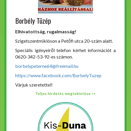
Borbély Tüzép
Elhivatottság, rugalmasság!
Szigetszentmiklóson a Petőfi utca 20-szám alatt.
Speciális igényeiről telefon kérhet információt a
0620-342-53-92-es számon.
borbelypeterne64@freemail.hu
https://www.facebook.com/BorbelyTuzep
Várjuk szeretettel!
Teljes hirdetés megtekintése >>