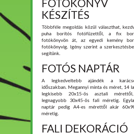
FOTÓKÖNYV
KÉSZÍTÉS
Többféle megoldás közül választhat, kezd
puha borítós fotófüzettől, a fix bor
fotókönyvön át, az egyedi kemény bor
fotókönyvig. Igény szerint a szerkesztésbe
segítünk.
FOTÓS NAPTÁR
A legkedveltebb ajándék a karácso
időszakban. Megannyi minta és méret, 14 l
legkisebb 20x15-ös asztali mérettől
legnagyobb 30x45-ös fali méretig. Egyl
naptár pedig A4-es mérettől akár 60x9
méretig.
FALI DEKORÁCIÓ