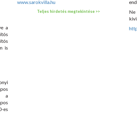
www.sarokvilla.hu
end
Teljes hirdetés megtekintése >>
Ne
kivi
ve a
htt
ítós
ítós
n is
nyi
apos
, a
apos
0-es