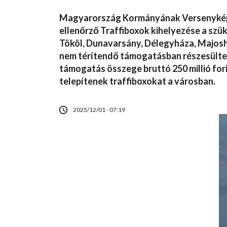
Magyarország Kormányának Versenyképes
ellenőrző Traffiboxok kihelyezése a szü
Tököl, Dunavarsány, Délegyháza, Majosh
nem térítendő támogatásban részesültek 
támogatás összege bruttó 250 millió forin
telepítenek traffiboxokat a városban.
2025/12/01 - 07:19