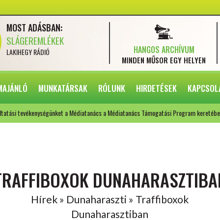
MOST ADÁSBAN:
SLÁGEREMLÉKEK
HANGOS ARCHÍVUM
LAKIHEGY RÁDIÓ
MINDEN MŰSOR
EGY HELYEN
MAJÁNLÓ
MUNKATÁRSAK
RÓLUNK
HIRDETÉSEK
KAPCSOL
ltatási tevékenységünket a Médiatanács a Médiatanács Támogatási Program keretébe
TRAFFIBOXOK DUNAHARASZTIBA
Hírek » Dunaharaszti » Traffiboxok
Dunaharasztiban