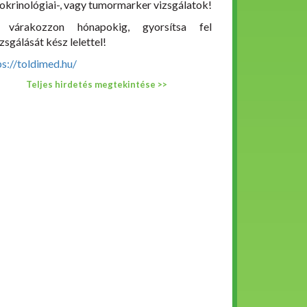
okrinológiai-, vagy tumormarker vizsgálatok!
 várakozzon hónapokig, gyorsítsa fel
zsgálását kész lelettel!
ps://toldimed.hu/
Teljes hirdetés megtekintése >>