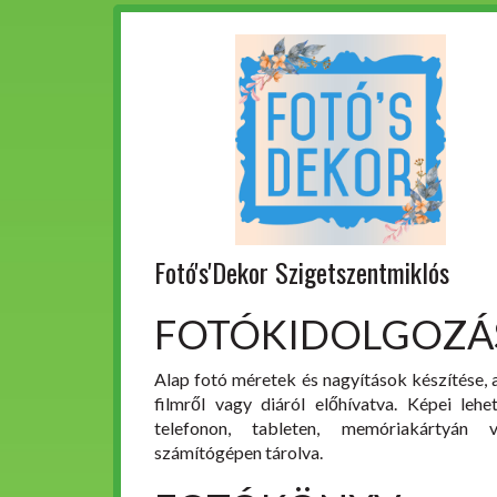
Fotó's'Dekor Szigetszentmiklós
FOTÓKIDOLGOZÁ
Alap fotó méretek és nagyítások készítése, 
filmről vagy diáról előhívatva. Képei lehe
telefonon, tableten, memóriakártyán 
számítógépen tárolva.