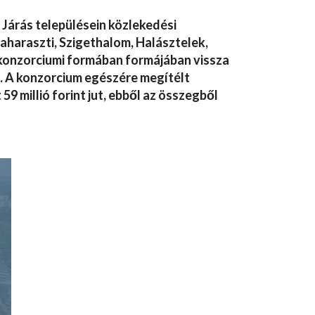
árás településein közlekedési
aharaszti, Szigethalom, Halásztelek,
konzorciumi formában formájában vissza
. A konzorcium egészére megítélt
9 millió forint jut, ebből az összegből