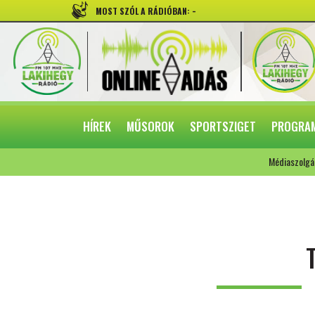
-
MOST SZÓL A RÁDIÓBAN:
HÍREK
MŰSOROK
SPORTSZIGET
PROGRA
Médiaszolgá