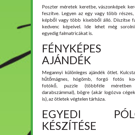
Poszter méretek keretbe, vászonképek ker
feszítve. Legyen az egy vagy több részes,
képből vagy több kisebből álló. Díszítse fa
kedvenc képeivel. Ide lehet még soroln
egyedig falmatricákat is.
FÉNYKÉPES
AJÁNDÉK
Megannyi különleges ajándék ötlet. Kulcsta
hűtőmágnes, hógömb, forgó fotós koc
fotókő, puzzle (többféle méretben
darabszámmal), bögre (akár logózva cége
is), az ötletek végtelen tárháza.
EGYEDI PÓL
KÉSZÍTÉSE