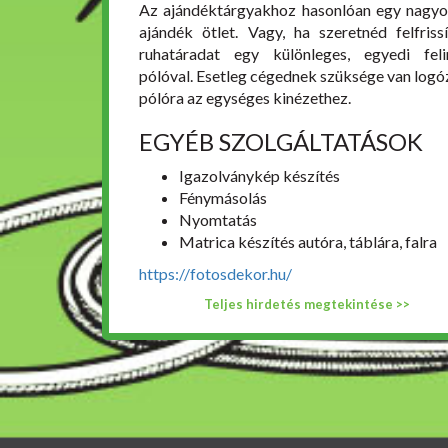
Az ajándéktárgyakhoz hasonlóan egy nagyo
ajándék ötlet. Vagy, ha szeretnéd felfrissí
ruhatáradat egy különleges, egyedi feli
pólóval. Esetleg cégednek szüksége van logó
pólóra az egységes kinézethez.
EGYÉB SZOLGÁLTATÁSOK
Igazolványkép készítés
Fénymásolás
Nyomtatás
Matrica készítés autóra, táblára, falra
https://fotosdekor.hu/
Teljes hirdetés megtekintése >>