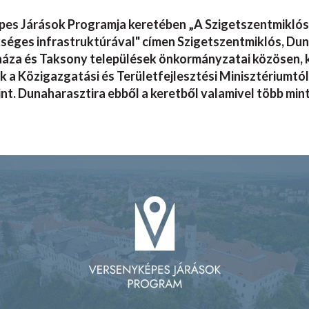
 Járások Programja keretében „A Szigetszentmiklós J
kséges infrastruktúrával" címen Szigetszentmiklós, Dun
áza és Taksony települések önkormányzatai közösen, 
a Közigazgatási és Területfejlesztési Minisztériumtól
t. Dunaharasztira ebből a keretből valamivel több mint 5