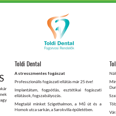
Toldi Dental
Tol
A stresszmentes fogászat
Nál
S
Professzionális fogászati ellátás már 25 éve!
Min
Dun
akár
Implantátum, fogpótlás, esztétikai fogászati
tnek
ellátások, fogszabályozás.
Sza
vagy
Megtalál minket Szigethalmon, a Mű út és a
Töb
Homok utca sarkán, a Sarokvilla épületében.
Vár