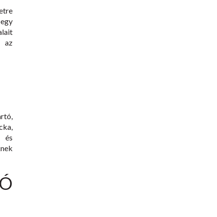
etre
 egy
lait
i az
rtó,
ka,
 és
knek
Ó