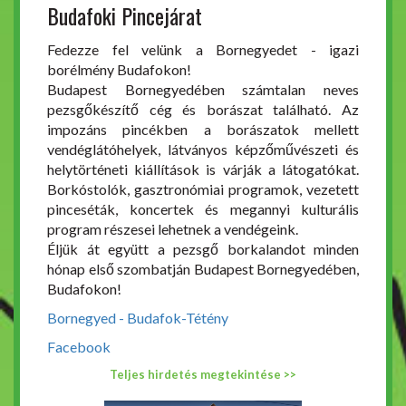
Budafoki Pincejárat
Fedezze fel velünk a Bornegyedet - igazi
borélmény Budafokon!
Budapest Bornegyedében számtalan neves
pezsgőkészítő cég és borászat található. Az
impozáns pincékben a borászatok mellett
vendéglátóhelyek, látványos képzőművészeti és
helytörténeti kiállítások is várják a látogatókat.
Borkóstolók, gasztronómiai programok, vezetett
pinceséták, koncertek és megannyi kulturális
program részesei lehetnek a vendégeink.
Éljük át együtt a pezsgő borkalandot minden
hónap első szombatján Budapest Bornegyedében,
Budafokon!
Bornegyed - Budafok-Tétény
Facebook
Teljes hirdetés megtekintése >>