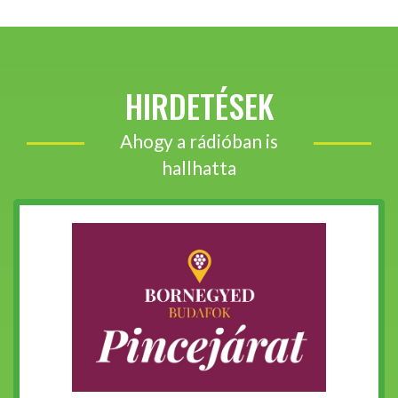
HIRDETÉSEK
Ahogy a rádióban is
hallhatta