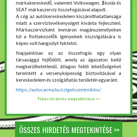
márkakereskedő, valamint Volkswagen, $koda és
SEAT márkaszerviz összefogásával alapult.
A cég az autókereskedelem kiszámíthatatlansága
miatt a szerviztevékenységet kívánta fejleszteni.
Márkaszervizként immáron magánszemélyeken
túl a flottakezelők igényeinek kiszolgálására is
képes volt hangsúlyt fektetni.
Napjainkban ez az összefogás egy olyan
társasággá fejlődött, amely az ágazaton belül
megkerülhetetlenül, átlagon felüli lehetőségeket
teremtett a versenyképesség biztosításával a
kereskedelem és szolgáltatás területén egyaránt.
https://autocarma.hu/szigetszentmiklos/
Teljes hirdetés megtekintése >>
ÖSSZES HIRDETÉS MEGTEKINTÉSE >>