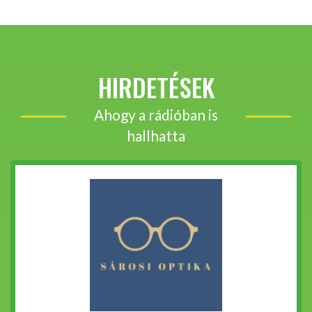
HIRDETÉSEK
Ahogy a rádióban is
hallhatta