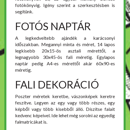
fotókönyvig. Igény szerint a szerkesztésben is
segítünk.
FOTÓS NAPTÁR
A legkedveltebb ajándék a karácsonyi
időszakban. Megannyi minta és méret, 14 lapos
legkisebb 20x15-ös asztali mérettől, a
legnagyobb 30x45-ös fali méretig. Egylapos
naptár pedig A4-es mérettől akár 60x90-es
méretig.
FALI DEKORÁCIÓ
Poszter méretek keretbe, vászonképek keretre
feszítve. Legyen az egy vagy több részes, egy
képből vagy több kisebből álló. Díszítse falait
kedvenc képeivel. Ide lehet még sorolni az egyedig
falmatricákat is.