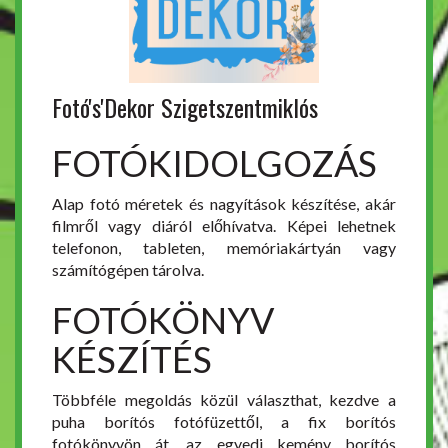
Fotó's'Dekor Szigetszentmiklós
FOTÓKIDOLGOZÁS
Alap fotó méretek és nagyítások készítése, akár
filmről vagy diáról előhívatva. Képei lehetnek
telefonon, tableten, memóriakártyán vagy
számítógépen tárolva.
FOTÓKÖNYV
KÉSZÍTÉS
Többféle megoldás közül választhat, kezdve a
puha borítós fotófüzettől, a fix borítós
fotókönyvön át, az egyedi kemény borítós