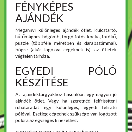
FÉNYKÉPES
AJÁNDÉK
Megannyi különleges ajándék ötlet. Kulcstartó,
hűtőmágnes, hógömb, forgó fotós kocka, fotókő,
puzzle (többféle méretben és darabszámmal),
bögre (akár logózva cégeknek is), az ötletek
végtelen tárháza.
EGYEDI PÓLÓ
KÉSZÍTÉSE
Az ajándéktárgyakhoz hasonlóan egy nagyon jó
ajándék ötlet. Vagy, ha szeretnéd felfrissíteni
ruhatáradat egy különleges, egyedi feliratú
pólóval. Esetleg cégednek szüksége van logózott
pólóra az egységes kinézethez.