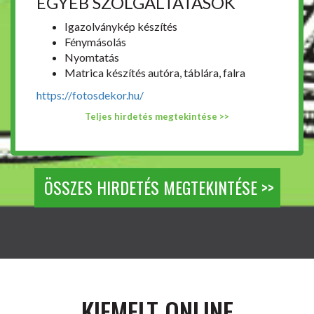
EGYÉB SZOLGÁLTATÁSOK
Igazolványkép készítés
Fénymásolás
Nyomtatás
Matrica készítés autóra, táblára, falra
https://fotosdekor.hu/
Teljes hirdetés megtekintése >>
ÖSSZES HIRDETÉS MEGTEKINTÉSE >>
KIEMELT ONLINE