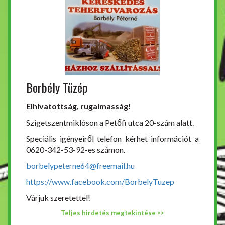
Borbély Tüzép
Elhivatottság, rugalmasság!
Szigetszentmiklóson a Petőfi utca 20-szám alatt.
Speciális igényeiről telefon kérhet információt a
0620-342-53-92-es számon.
borbelypeterne64@freemail.hu
https://www.facebook.com/BorbelyTuzep
Várjuk szeretettel!
Teljes hirdetés megtekintése >>