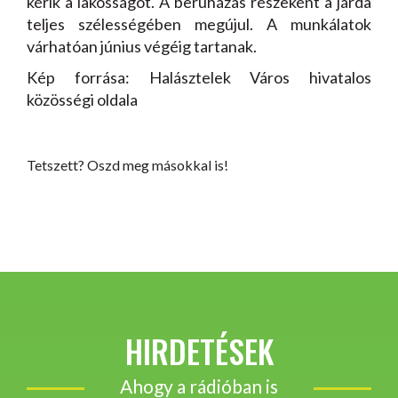
kérik a lakosságot. A beruházás részeként a járda
teljes szélességében megújul. A munkálatok
várhatóan június végéig tartanak.
Kép forrása: Halásztelek Város hivatalos
közösségi oldala
Tetszett? Oszd meg másokkal is!
HIRDETÉSEK
Ahogy a rádióban is