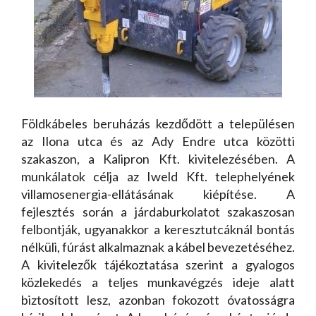
Földkábeles beruházás kezdődött a településen
az Ilona utca és az Ady Endre utca közötti
szakaszon, a Kalipron Kft. kivitelezésében. A
munkálatok célja az Iweld Kft. telephelyének
villamosenergia-ellátásának kiépítése. A
fejlesztés során a járdaburkolatot szakaszosan
felbontják, ugyanakkor a keresztutcáknál bontás
nélküli, fúrást alkalmaznak a kábel bevezetéséhez.
A kivitelezők tájékoztatása szerint a gyalogos
közlekedés a teljes munkavégzés ideje alatt
biztosított lesz, azonban fokozott óvatosságra