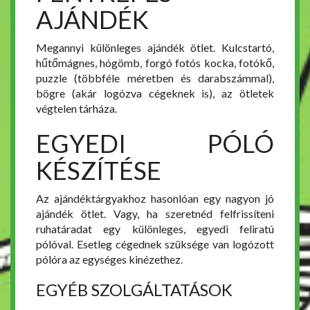
AJÁNDÉK
Megannyi különleges ajándék ötlet. Kulcstartó,
hűtőmágnes, hógömb, forgó fotós kocka, fotókő,
puzzle (többféle méretben és darabszámmal),
bögre (akár logózva cégeknek is), az ötletek
végtelen tárháza.
EGYEDI PÓLÓ
KÉSZÍTÉSE
Az ajándéktárgyakhoz hasonlóan egy nagyon jó
ajándék ötlet. Vagy, ha szeretnéd felfrissíteni
ruhatáradat egy különleges, egyedi feliratú
pólóval. Esetleg cégednek szüksége van logózott
pólóra az egységes kinézethez.
EGYÉB SZOLGÁLTATÁSOK