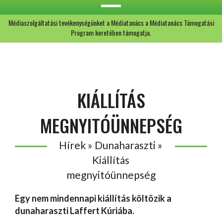
Médiaszolgáltatási tevékenységünket a Médiatanács a Médiatanács Támogatási
Program keretében támogatja.
KIÁLLÍTÁS
MEGNYITÓÜNNEPSÉG
Hírek » Dunaharaszti »
Kiállítás
megnyitóünnepség
Egy nem mindennapi kiállítás költözik a
dunaharaszti Laffert Kúriába.