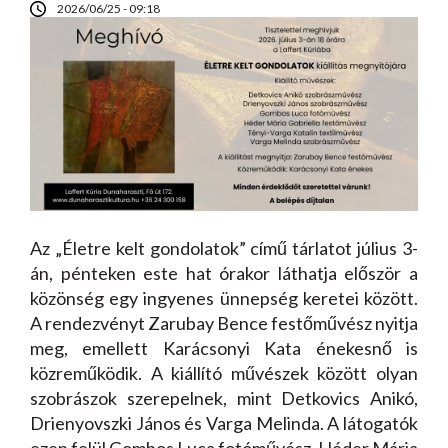
2026/06/25 - 09:18
Az „Életre kelt gondolatok” című tárlatot július 3-
án, pénteken este hat órakor láthatja először a
közönség egy ingyenes ünnepség keretei között.
A rendezvényt Zarubay Bence festőművész nyitja
meg, emellett Karácsonyi Kata énekesnő is
közreműködik. A kiállító művészek között olyan
szobrászok szerepelnek, mint Detkovics Anikó,
Drienyovszki János és Varga Melinda. A látogatók