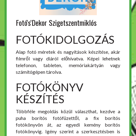
Fotó's'Dekor Szigetszentmiklós
FOTÓKIDOLGOZÁS
Alap fotó méretek és nagyítások készítése, akár
filmről vagy diáról előhívatva. Képei lehetnek
telefonon, tableten, memóriakártyán vagy
számítógépen tárolva.
FOTÓKÖNYV
KÉSZÍTÉS
Többféle megoldás közül választhat, kezdve a
puha borítós fotófüzettől, a fix borítós
fotókönyvön át, az egyedi kemény borítós
fotókönyvig. Igény szerint a szerkesztésben is