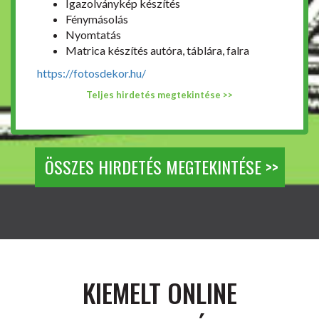
Igazolványkép készítés
Fénymásolás
Nyomtatás
Matrica készítés autóra, táblára, falra
https://fotosdekor.hu/
Teljes hirdetés megtekintése >>
ÖSSZES HIRDETÉS MEGTEKINTÉSE >>
KIEMELT ONLINE