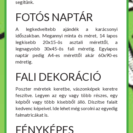
segítünk.
FOTÓS NAPTÁR
A legkedveltebb ajándék a karácsonyi
időszakban. Megannyi minta és méret, 14 lapos
legkisebb 20x15-ös asztali mérettől, a
legnagyobb 30x45-ös fali méretig. Egylapos
naptár pedig A4-es mérettől akár 60x90-es
méretig.
FALI DEKORÁCIÓ
Poszter méretek keretbe, vászonképek keretre
feszítve. Legyen az egy vagy több részes, egy
képből vagy több kisebből álló. Díszítse falait
kedvenc képeivel. Ide lehet még sorolni az egyedig
falmatricákat is.
FÉNYKÉPES